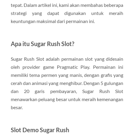
tepat. Dalam artikel ini, kami akan membahas beberapa
strategi yang dapat digunakan untuk meraih
keuntungan maksimal dari permainan ini.
Apa itu Sugar Rush Slot?
Sugar Rush Slot adalah permainan slot yang didesain
oleh provider game Pragmatic Play. Permainan ini
memiliki tema permen yang manis, dengan grafis yang
cerah dan animasi yang menghibur. Dengan 5 gulungan
dan 20 garis pembayaran, Sugar Rush Slot
menawarkan peluang besar untuk meraih kemenangan
besar.
Slot Demo Sugar Rush