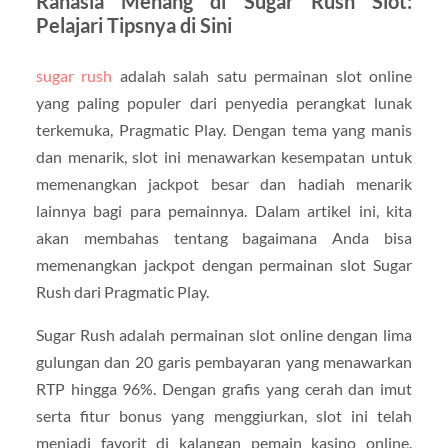
Rahasia Menang di Sugar Rush Slot:
Pelajari Tipsnya di Sini
sugar rush
adalah salah satu permainan slot online
yang paling populer dari penyedia perangkat lunak
terkemuka, Pragmatic Play. Dengan tema yang manis
dan menarik, slot ini menawarkan kesempatan untuk
memenangkan jackpot besar dan hadiah menarik
lainnya bagi para pemainnya. Dalam artikel ini, kita
akan membahas tentang bagaimana Anda bisa
memenangkan jackpot dengan permainan slot Sugar
Rush dari Pragmatic Play.
Sugar Rush adalah permainan slot online dengan lima
gulungan dan 20 garis pembayaran yang menawarkan
RTP hingga 96%. Dengan grafis yang cerah dan imut
serta fitur bonus yang menggiurkan, slot ini telah
menjadi favorit di kalangan pemain kasino online.