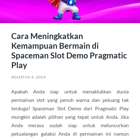
Cara Meningkatkan
Kemampuan Bermain di
Spaceman Slot Demo Pragmatic
Play
AGUSTUS 4, 2024
Apakah Anda siap untuk menaklukkan dunia
permainan slot yang penuh warna dan peluang tak
terduga? Spaceman Slot Demo dari Pragmatic Play
mungkin adalah pilihan yang tepat untuk Anda. Jika
Anda merasa sudah siap untuk meluncurkan
petualangan galaksi Anda di permainan ini namun