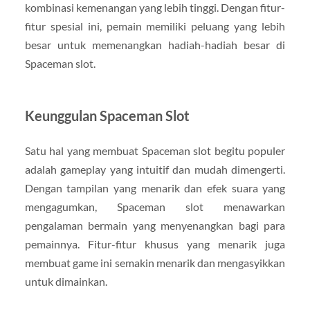
kombinasi kemenangan yang lebih tinggi. Dengan fitur-
fitur spesial ini, pemain memiliki peluang yang lebih
besar untuk memenangkan hadiah-hadiah besar di
Spaceman slot.
Keunggulan Spaceman Slot
Satu hal yang membuat Spaceman slot begitu populer
adalah gameplay yang intuitif dan mudah dimengerti.
Dengan tampilan yang menarik dan efek suara yang
mengagumkan, Spaceman slot menawarkan
pengalaman bermain yang menyenangkan bagi para
pemainnya. Fitur-fitur khusus yang menarik juga
membuat game ini semakin menarik dan mengasyikkan
untuk dimainkan.