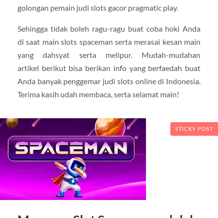
golongan pemain judi slots gacor pragmatic play.
Sehingga tidak boleh ragu-ragu buat coba hoki Anda
di saat main slots spaceman serta merasai kesan main
yang dahsyat serta melipur. Mudah-mudahan
artikel berikut bisa berikan info yang berfaedah buat
Anda banyak penggemar judi slots online di Indonesia.
Terima kasih udah membaca, serta selamat main!
STICKY POST