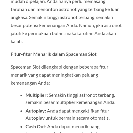
mudah dipelajari. Anda hanya perlu memasang
taruhan dan menonton astronot yang terbang ke luar
angkasa. Semakin tinggi astronot terbang, semakin
besar potensi kemenangan Anda. Namun, jika astronot
jatuh ke permukaan bulan, maka taruhan Anda akan
kalah.
Fitur-fitur Menarik dalam Spaceman Slot
Spaceman Slot dilengkapi dengan beberapa fitur
menarik yang dapat meningkatkan peluang
kemenangan Anda:
Multiplier:
Semakin tinggi astronot terbang,
semakin besar multiplier kemenangan Anda.
Autoplay:
Anda dapat mengaktifkan fitur
Autoplay untuk bermain secara otomatis.
Cash Out:
Anda dapat menarik uang