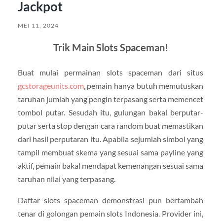
Jackpot
MEI 11, 2024
Trik Main Slots Spaceman!
Buat mulai permainan slots spaceman dari situs
gcstorageunits.com
, pemain hanya butuh memutuskan
taruhan jumlah yang pengin terpasang serta memencet
tombol putar. Sesudah itu, gulungan bakal berputar-
putar serta stop dengan cara random buat memastikan
dari hasil perputaran itu. Apabila sejumlah simbol yang
tampil membuat skema yang sesuai sama payline yang
aktif, pemain bakal mendapat kemenangan sesuai sama
taruhan nilai yang terpasang.
Daftar slots spaceman demonstrasi pun bertambah
tenar di golongan pemain slots Indonesia. Provider ini,