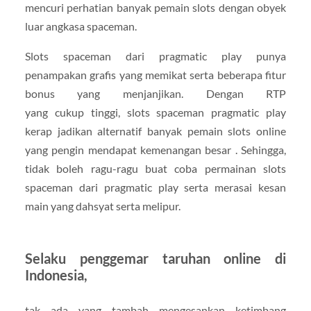
mencuri perhatian banyak pemain slots dengan obyek
luar angkasa spaceman.
Slots spaceman dari pragmatic play punya
penampakan grafis yang memikat serta beberapa fitur
bonus yang menjanjikan. Dengan RTP
yang cukup tinggi, slots spaceman pragmatic play
kerap jadikan alternatif banyak pemain slots online
yang pengin mendapat kemenangan besar . Sehingga,
tidak boleh ragu-ragu buat coba permainan slots
spaceman dari pragmatic play serta merasai kesan
main yang dahsyat serta melipur.
Selaku penggemar taruhan online di
Indonesia,
tak ada yang tambah mengesankan ketimbang