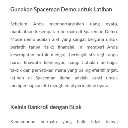
Gunakan Spaceman Demo untuk Latihan
Sebelum Anda mempertaruhkan uang nyata,
manfaatkan kesempatan bermain di Spaceman Demo.
Mode demo adalah alat yang sangat berguna untuk
berlatih tanpa risiko finansial. Ini memberi Anda
kesempatan untuk menguji berbagai strategi tanpa
harus khawatir kehilangan uang. Cobalah berbagai
taktik dan perhatikan mana yang paling efektif. Ingat,
latihan di Spaceman demo adalah kunci untuk
mempersiapkan diri menghadapi permainan nyata.
Kelola Bankroll dengan Bijak
Kemampuan bermain yang baik tidak hanya