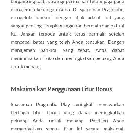
bergantung pada strategi permainan tetapi juga pada
manajemen keuangan Anda. Di Spaceman Pragmatic,
mengelola bankroll dengan bijak adalah hal yang
sangat penting. Tetapkan anggaran bermain dan patuhi
itu. Jangan tergoda untuk terus bermain setelah
mencapai batas yang telah Anda tentukan. Dengan
manajemen bankroll yang tepat, Anda dapat
meminimalkan risiko dan meningkatkan peluang Anda
untuk menang.
Maksimalkan Penggunaan Fitur Bonus
Spaceman Pragmatic Play seringkali menawarkan
berbagai fitur bonus yang dapat meningkatkan
peluang Anda untuk menang. Pastikan Anda
memanfaatkan semua fitur ini secara maksimal.