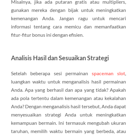
Misalnya, jika ada putaran gratis atau multipliers,
gunakan mereka dengan bijak untuk meningkatkan
kemenangan Anda. Jangan ragu untuk mencari
informasi tentang cara memicu dan memanfaatkan
fitur-fitur bonus ini dengan efisien.
Analisis Hasil dan Sesuaikan Strategi
Setelah beberapa sesi permainan
spaceman slot
,
luangkan waktu untuk menganalisis hasil permainan
Anda. Apa yang berhasil dan apa yang tidak? Apakah
ada pola tertentu dalam kemenangan atau kekalahan
Anda? Dengan menganalisis hasil tersebut, Anda dapat
menyesuaikan strategi Anda untuk meningkatkan
kemampuan bermain. Ini termasuk mengubah ukuran
taruhan, memilih waktu bermain yang berbeda, atau