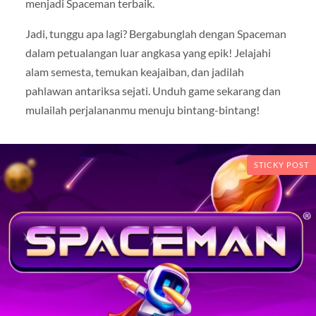
menjadi Spaceman terbaik.
Jadi, tunggu apa lagi? Bergabunglah dengan Spaceman
dalam petualangan luar angkasa yang epik! Jelajahi
alam semesta, temukan keajaiban, dan jadilah
pahlawan antariksa sejati. Unduh game sekarang dan
mulailah perjalananmu menuju bintang-bintang!
STICKY POST