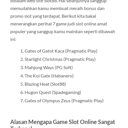
didalam web site Slot88. Hal selanjutnya sanggup
memudahkan kamu membuat meraih bonus dan
promo slot yang terdapat. Berikut kita bakal
menerangkan perihal 7 game judi slot online amat
populer yang sanggup kamu mainkan seperti dibawah
ini:
Gates of Gatot Kaca (Pragmatic Play)
Starlight Christmas (Pragmatic Play)
Mahjong Ways (PG Soft)
The Koi Gate (Habanero)
Blazing Heat (Slot88)
Hugon Quest (Spadegaming)
Gates of Olympus Zeus (Pragmatic Play)
Alasan Mengapa Game Slot Online Sangat