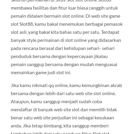
membawa fasilitas dan fitur luar biasa canggih untuk
pemain didalam bermain slot online. Di web site game
slot Slot88, kamu bakal menemukan berbagai pemasok
slot asli, yang bakal kita bahas satu per satu. Terdapat
banyak style permainan di slot online yang didasarkan
pada rencana berasal dari kehidupan sehari- sehari
penduduk bersama dengan kepercayaan jikalau
pemain sanggup bersama dengan mudah menguasai
memainkan game judi slot ini.
Jika kamu nikmati qq online, kamu kemungkinan akrab
bersama dengan lebih dari satu web site slot online.
Ataupun, kamu sanggup menjadi sudah coba
mendaftar di banyak web site slot dan memilih tidak
benar satu web site perjudian ini sebagai kesukaan
anda. Jika tetap bimbang, kita sanggup memberi
tambahan lebih dari satu panduan Situs Slot slot