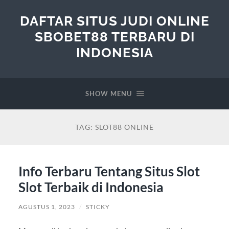
DAFTAR SITUS JUDI ONLINE
SBOBET88 TERBARU DI
INDONESIA
SHOW MENU
TAG:
SLOT88 ONLINE
Info Terbaru Tentang Situs Slot
Slot Terbaik di Indonesia
AGUSTUS 1, 2023
/
STICKY