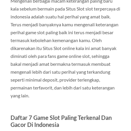
Mengenali berbagai macam keterangan paling baru
kala sebelum bermain pada Situs Slot slot terpercaya di
indonesia adalah suatu hal perihal yang amat baik.
Terus menjadi banyaknya kamu mengenali keterangan
perihal game slot paling baik ini terus menjadi besar
termasuk kebolehan kemenangan kamu. Oleh
dikarenakan itu Situs Slot online kala ini amat banyak
diminati oleh para fans game online slot, sehingga
bakal menjadi amat bermakna termasuk membuat
mengenali lebih dari satu perihal yang terkandung
seperti minimal deposit, provider terlengkap,
permainan terfavorit, dan lebih dari satu keterangan
yang lain.
Daftar 7 Game Slot Paling Terkenal Dan
Gacor Di Indonesia