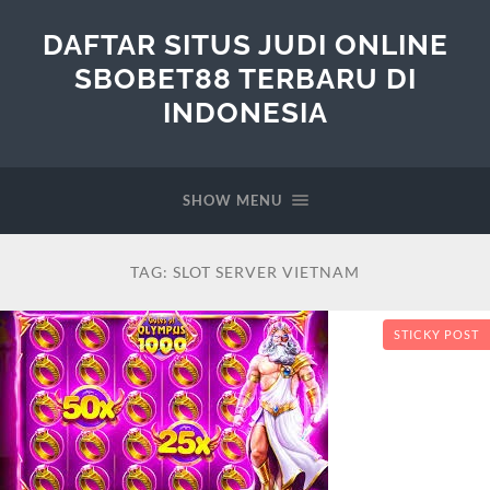
DAFTAR SITUS JUDI ONLINE
SBOBET88 TERBARU DI
INDONESIA
SHOW MENU
TAG:
SLOT SERVER VIETNAM
STICKY POST