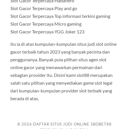
Slot Gacor Terpercaya Habanero
Slot Gacor Terpercaya Play and go
Slot Gacor Terpercaya Top informasi terkini gaming
Slot Gacor Terpercaya Micro gaming
Slot Gacor Terpercaya YGG Joker 123
itu ia di atas kumpulan-kumpulan situs judi slot online
gacor terbaik tahun 2023 yang banyak pecinta dan
penggunanya. Banyak pula pilihan situs agen slot
online gacor yang menawarkan permainan dari
sebagian provider itu. Disini kami slot88 merupakan
salah satu pilihan yang menyediakan game slot legal
dari kumpulan-kumpulan provider slot terbaik yang
berada di atas.
© 2026
DAFTAR SITUS JUDI ONLINE SBOBET88