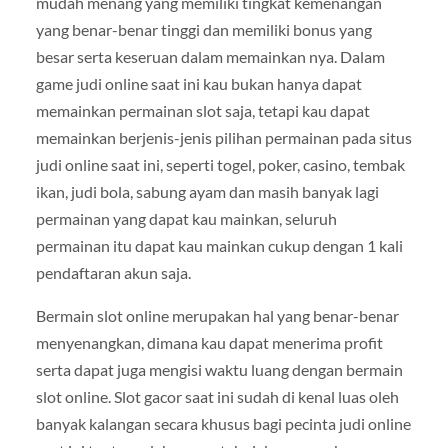
mudah menang yang memiliki tingkat kemenangan
yang benar-benar tinggi dan memiliki bonus yang
besar serta keseruan dalam memainkan nya. Dalam
game judi online saat ini kau bukan hanya dapat
memainkan permainan slot saja, tetapi kau dapat
memainkan berjenis-jenis pilihan permainan pada situs
judi online saat ini, seperti togel, poker, casino, tembak
ikan, judi bola, sabung ayam dan masih banyak lagi
permainan yang dapat kau mainkan, seluruh
permainan itu dapat kau mainkan cukup dengan 1 kali
pendaftaran akun saja.
Bermain slot online merupakan hal yang benar-benar
menyenangkan, dimana kau dapat menerima profit
serta dapat juga mengisi waktu luang dengan bermain
slot online. Slot gacor saat ini sudah di kenal luas oleh
banyak kalangan secara khusus bagi pecinta judi online