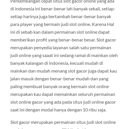
Perkembangan cepat situs slot gacor online yang ada
di indonesia ini benar-benar lah banyak sekali, setiap-
setiap harinya juga bertambah benar-benar banyak
para player yang bermain judi slot online. Karena Hal
ini di sebab kan dalam permainan slot online dapat
memberikan profit yang benar-benar besar. Slot gacor
merupakan penyedia layanan salah satu permainan
judi online yang saaat ini sedang ramai di mainkan oleh
banyak kalangan di indonesia, kecuali mudah di
mainkan dan mudah menang slot gacor juga dapat kau
jalan masuk dengan benar-benar mudah dan yang
paling membuat banyak orang bermain slot online
merupakan kau dapat memainkan seluruh permainan
slot online gacor yang ada pada situs judi online gacor
saat ini dengan modal hanya dengan 10 ribu saja.
Slot gacor merupakan permainan situs judi slot online