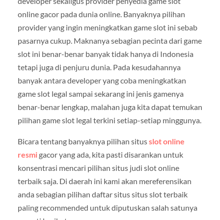
developer sekaligus provider penyedia game slot
online gacor pada dunia online. Banyaknya pilihan
provider yang ingin meningkatkan game slot ini sebab
pasarnya cukup. Maknanya sebagian pecinta dari game
slot ini benar-benar banyak tidak hanya di Indonesia
tetapi juga di penjuru dunia. Pada kesudahannya
banyak antara developer yang coba meningkatkan
game slot legal sampai sekarang ini jenis gamenya
benar-benar lengkap, malahan juga kita dapat temukan
pilihan game slot legal terkini setiap-setiap minggunya.
Bicara tentang banyaknya pilihan situs
slot online
resmi
gacor yang ada, kita pasti disarankan untuk
konsentrasi mencari pilihan situs judi slot online
terbaik saja. Di daerah ini kami akan mereferensikan
anda sebagian pilihan daftar situs situs slot terbaik
paling recommended untuk diputuskan salah satunya