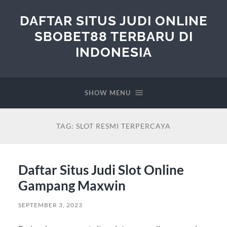
DAFTAR SITUS JUDI ONLINE
SBOBET88 TERBARU DI
INDONESIA
SHOW MENU
TAG:
SLOT RESMI TERPERCAYA
Daftar Situs Judi Slot Online
Gampang Maxwin
SEPTEMBER 3, 2023