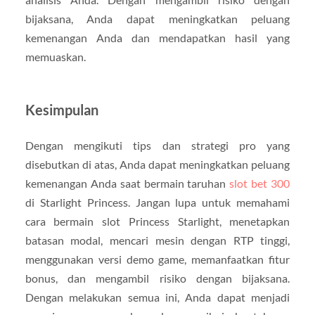
bijaksana, Anda dapat meningkatkan peluang
kemenangan Anda dan mendapatkan hasil yang
memuaskan.
Kesimpulan
Dengan mengikuti tips dan strategi pro yang
disebutkan di atas, Anda dapat meningkatkan peluang
kemenangan Anda saat bermain taruhan
slot bet 300
di Starlight Princess. Jangan lupa untuk memahami
cara bermain slot Princess Starlight, menetapkan
batasan modal, mencari mesin dengan RTP tinggi,
menggunakan versi demo game, memanfaatkan fitur
bonus, dan mengambil risiko dengan bijaksana.
Dengan melakukan semua ini, Anda dapat menjadi