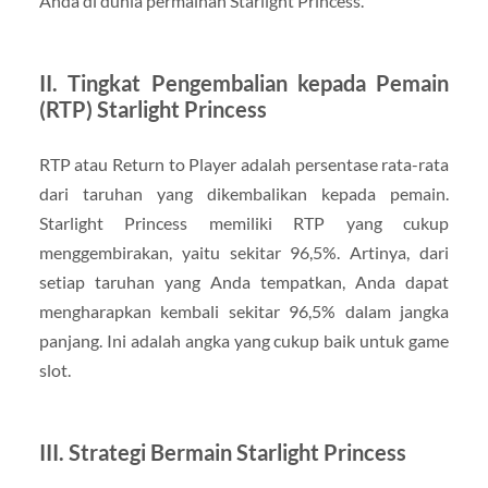
Anda di dunia permainan Starlight Princess.
II. Tingkat Pengembalian kepada Pemain
(RTP) Starlight Princess
RTP atau Return to Player adalah persentase rata-rata
dari taruhan yang dikembalikan kepada pemain.
Starlight Princess memiliki RTP yang cukup
menggembirakan, yaitu sekitar 96,5%. Artinya, dari
setiap taruhan yang Anda tempatkan, Anda dapat
mengharapkan kembali sekitar 96,5% dalam jangka
panjang. Ini adalah angka yang cukup baik untuk game
slot.
III. Strategi Bermain Starlight Princess