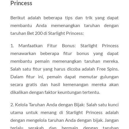
Princess
Berikut adalah beberapa tips dan trik yang dapat
membantu Anda memenangkan taruhan dengan
taruhan Bet 200 di Starlight Princess:
1. Manfaatkan Fitur Bonus: Starlight Princess
menawarkan beberapa fitur bonus yang dapat
membantu pemain memenangkan taruhan mereka.
Salah satu fitur yang harus dicoba adalah Free Spins.
Dalam fitur ini, pemain dapat memutar gulungan
secara gratis dan hasil kemenangan mereka akan
dikalikan dengan faktor keuntungan tertentu.
2. Kelola Taruhan Anda dengan Bijak: Salah satu kunci
utama untuk menang di Starlight Princess adalah
dengan mengelola taruhan Anda dengan bijak. Jangan
terlalu serakah dan bermain dengan taruhan