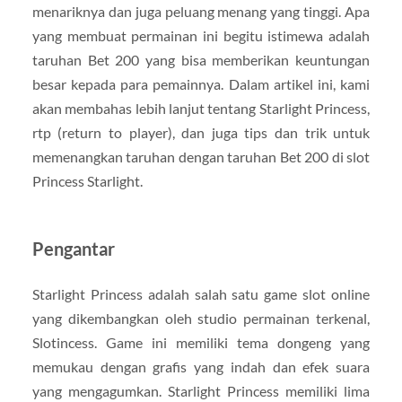
menariknya dan juga peluang menang yang tinggi. Apa
yang membuat permainan ini begitu istimewa adalah
taruhan Bet 200 yang bisa memberikan keuntungan
besar kepada para pemainnya. Dalam artikel ini, kami
akan membahas lebih lanjut tentang Starlight Princess,
rtp (return to player), dan juga tips dan trik untuk
memenangkan taruhan dengan taruhan Bet 200 di slot
Princess Starlight.
Pengantar
Starlight Princess adalah salah satu game slot online
yang dikembangkan oleh studio permainan terkenal,
Slotincess. Game ini memiliki tema dongeng yang
memukau dengan grafis yang indah dan efek suara
yang mengagumkan. Starlight Princess memiliki lima