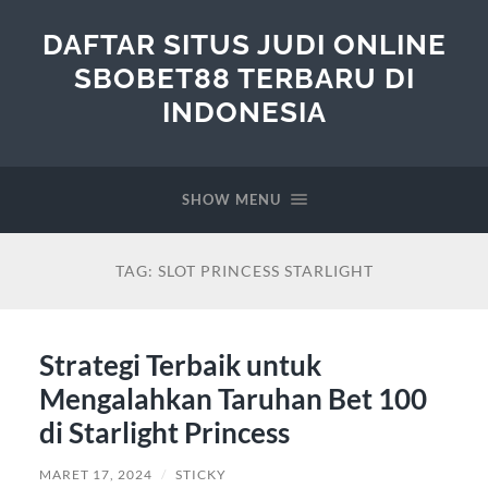
DAFTAR SITUS JUDI ONLINE
SBOBET88 TERBARU DI
INDONESIA
SHOW MENU
TAG:
SLOT PRINCESS STARLIGHT
Strategi Terbaik untuk
Mengalahkan Taruhan Bet 100
di Starlight Princess
MARET 17, 2024
/
STICKY