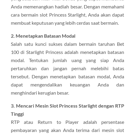
Anda memenangkan hadiah besar. Dengan memahami
cara bermain slot Princess Starlight, Anda akan dapat
membuat keputusan yang lebih cerdas saat bermain.
2. Menetapkan Batasan Modal
Salah satu kunci sukses dalam bermain taruhan Bet
100 di Starlight Princess adalah menetapkan batasan
modal. Tentukan jumlah uang yang siap Anda
pertaruhkan dan jangan pernah melebihi batas
tersebut. Dengan menetapkan batasan modal, Anda
dapat mengendalikan keuangan Anda dan
menghindari kerugian besar.
3. Mencari Mesin Slot Princess Starlight dengan RTP
Tinggi
RTP atau Return to Player adalah persentase
pembayaran yang akan Anda terima dari mesin slot