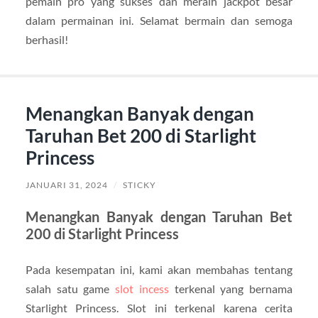
pemain pro yang sukses dan meraih jackpot besar
dalam permainan ini. Selamat bermain dan semoga
berhasil!
Menangkan Banyak dengan
Taruhan Bet 200 di Starlight
Princess
JANUARI 31, 2024
/
STICKY
Menangkan Banyak dengan Taruhan Bet
200 di Starlight Princess
Pada kesempatan ini, kami akan membahas tentang
salah satu game
slot incess
terkenal yang bernama
Starlight Princess. Slot ini terkenal karena cerita