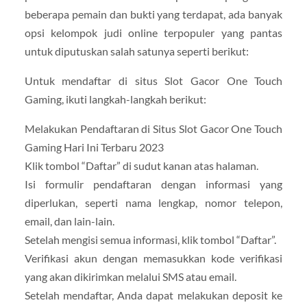
beberapa pemain dan bukti yang terdapat, ada banyak
opsi kelompok judi online terpopuler yang pantas
untuk diputuskan salah satunya seperti berikut:
Untuk mendaftar di situs Slot Gacor One Touch
Gaming, ikuti langkah-langkah berikut:
Melakukan Pendaftaran di Situs Slot Gacor One Touch
Gaming Hari Ini Terbaru 2023
Klik tombol “Daftar” di sudut kanan atas halaman.
Isi formulir pendaftaran dengan informasi yang
diperlukan, seperti nama lengkap, nomor telepon,
email, dan lain-lain.
Setelah mengisi semua informasi, klik tombol “Daftar”.
Verifikasi akun dengan memasukkan kode verifikasi
yang akan dikirimkan melalui SMS atau email.
Setelah mendaftar, Anda dapat melakukan deposit ke