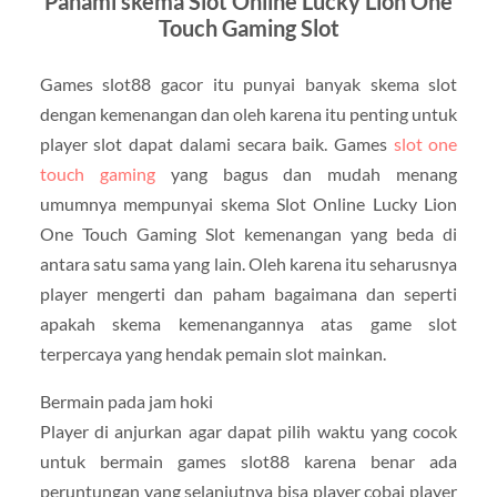
Pahami skema Slot Online Lucky Lion One
Touch Gaming Slot
Games slot88 gacor itu punyai banyak skema slot
dengan kemenangan dan oleh karena itu penting untuk
player slot dapat dalami secara baik. Games
slot one
touch gaming
yang bagus dan mudah menang
umumnya mempunyai skema Slot Online Lucky Lion
One Touch Gaming Slot kemenangan yang beda di
antara satu sama yang lain. Oleh karena itu seharusnya
player mengerti dan paham bagaimana dan seperti
apakah skema kemenangannya atas game slot
terpercaya yang hendak pemain slot mainkan.
Bermain pada jam hoki
Player di anjurkan agar dapat pilih waktu yang cocok
untuk bermain games slot88 karena benar ada
peruntungan yang selanjutnya bisa player cobai player