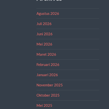
Agustus 2026
Juli 2026
Juni 2026
Mei 2026
Maret 2026
Februari 2026
Januari 2026
November 2025
Oktober 2025
Mei 2025