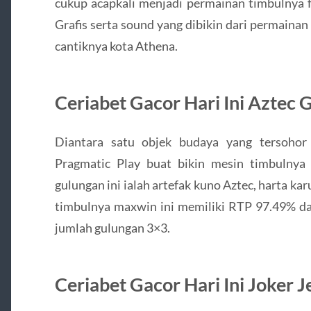
cukup acapkali menjadi permainan timbulnya f
Grafis serta sound yang dibikin dari permaina
cantiknya kota Athena.
Ceriabet Gacor Hari Ini Aztec
Diantara satu objek budaya yang tersohor 
Pragmatic Play buat bikin mesin timbulnya
gulungan ini ialah artefak kuno Aztec, harta ka
timbulnya maxwin ini memiliki RTP 97.49% da
jumlah gulungan 3×3.
Ceriabet Gacor Hari Ini Joker 