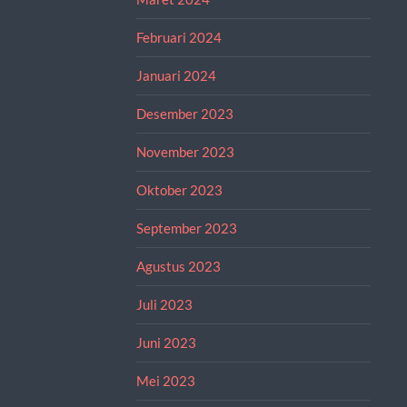
Februari 2024
Januari 2024
Desember 2023
November 2023
Oktober 2023
September 2023
Agustus 2023
Juli 2023
Juni 2023
Mei 2023