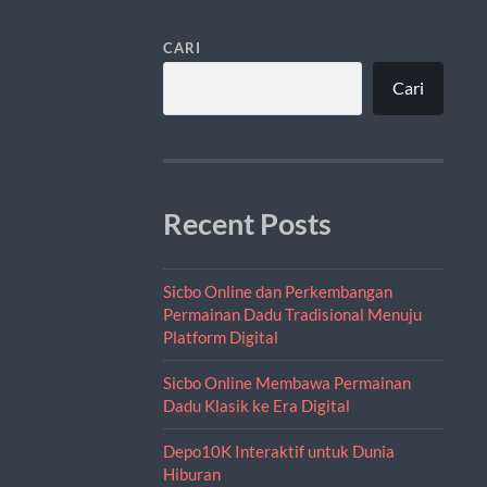
CARI
Cari
Recent Posts
Sicbo Online dan Perkembangan
Permainan Dadu Tradisional Menuju
Platform Digital
Sicbo Online Membawa Permainan
Dadu Klasik ke Era Digital
Depo10K Interaktif untuk Dunia
Hiburan