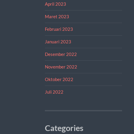
April 2023
Maret 2023
Februari 2023
Januari 2023
Desember 2022
November 2022
Oktober 2022
Juli 2022
Categories