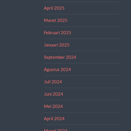
April 2025
Maret 2025
Februari 2025
Januari 2025
September 2024
Agustus 2024
Juli 2024
Juni 2024
Mei 2024
April 2024
Maret 2024