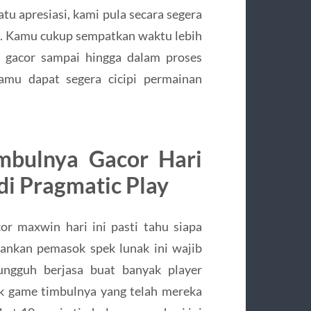
tu apresiasi, kami pula secara segera
u. Kamu cukup sempatkan waktu lebih
a gacor sampai hingga dalam proses
amu dapat segera cicipi permainan
mbulnya Gacor Hari
di Pragmatic Play
r maxwin hari ini pasti tahu siapa
lankan pemasok spek lunak ini wajib
ungguh berjasa buat banyak player
ak game timbulnya yang telah mereka