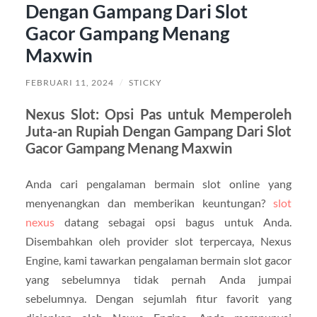
Dengan Gampang Dari Slot
Gacor Gampang Menang
Maxwin
FEBRUARI 11, 2024
/
STICKY
Nexus Slot: Opsi Pas untuk Memperoleh
Juta-an Rupiah Dengan Gampang Dari Slot
Gacor Gampang Menang Maxwin
Anda cari pengalaman bermain slot online yang
menyenangkan dan memberikan keuntungan?
slot
nexus
datang sebagai opsi bagus untuk Anda.
Disembahkan oleh provider slot terpercaya, Nexus
Engine, kami tawarkan pengalaman bermain slot gacor
yang sebelumnya tidak pernah Anda jumpai
sebelumnya. Dengan sejumlah fitur favorit yang