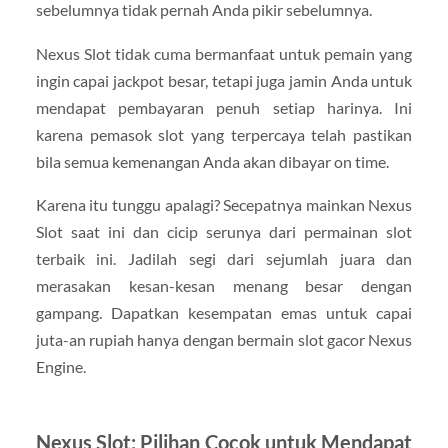
sebelumnya tidak pernah Anda pikir sebelumnya.
Nexus Slot tidak cuma bermanfaat untuk pemain yang
ingin capai jackpot besar, tetapi juga jamin Anda untuk
mendapat pembayaran penuh setiap harinya. Ini
karena pemasok slot yang terpercaya telah pastikan
bila semua kemenangan Anda akan dibayar on time.
Karena itu tunggu apalagi? Secepatnya mainkan Nexus
Slot saat ini dan cicip serunya dari permainan slot
terbaik ini. Jadilah segi dari sejumlah juara dan
merasakan kesan-kesan menang besar dengan
gampang. Dapatkan kesempatan emas untuk capai
juta-an rupiah hanya dengan bermain slot gacor Nexus
Engine.
Nexus Slot: Pilihan Cocok untuk Mendapat