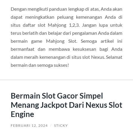
Dengan mengikuti panduan lengkap di atas, Anda akan
dapat meningkatkan peluang kemenangan Anda di
situs daftar slot Mahjong 1,2,3. Jangan lupa untuk
terus berlatih dan belajar dari pengalaman Anda dalam
bermain game Mahjong Slot. Semoga artikel ini
bermanfaat dan membawa kesuksesan bagi Anda
dalam meraih kemenangan di situs slot Nexus. Selamat
bermain dan semoga sukses!
Bermain Slot Gacor Simpel
Menang Jackpot Dari Nexus Slot
Engine
FEBRUARI 12, 2024
/
STICKY