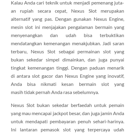
Kalau Anda cari teknik untuk menjadi pemenang juta-
an rupiah secara cepat, Nexus Slot merupakan
alternatif yang pas. Dengan gunakan Nexus Engine,
mesin slot ini menjajakan pengalaman bermain yang
menyenangkan dan udah bisa terbuktikan
mendatangkan kemenangan menakjubkan. Jadi saran
terbaru, Nexus Slot sebagai permainan slot yang
bukan sekedar simpel dimainkan, dan juga punyai
tingkat kemenangan tinggi. Dengan paduan menarik
di antara slot gacor dan Nexus Engine yang inovatif,
Anda bisa nikmati kesan bermain slot yang
masih tidak pernah Anda rasa sebelumnya.
Nexus Slot bukan sekedar berfaedah untuk pemain
yang mau mencapai jackpot besar, dan juga jamin Anda
untuk mendapati pembayaran penuh sehari-harinya.
Ini lantaran pemasok slot yang terpercaya udah