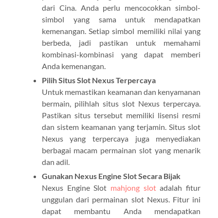
dari Cina. Anda perlu mencocokkan simbol-
simbol yang sama untuk mendapatkan
kemenangan. Setiap simbol memiliki nilai yang
berbeda, jadi pastikan untuk memahami
kombinasi-kombinasi yang dapat memberi
Anda kemenangan.
Pilih Situs Slot Nexus Terpercaya
Untuk memastikan keamanan dan kenyamanan
bermain, pilihlah situs slot Nexus terpercaya.
Pastikan situs tersebut memiliki lisensi resmi
dan sistem keamanan yang terjamin. Situs slot
Nexus yang terpercaya juga menyediakan
berbagai macam permainan slot yang menarik
dan adil.
Gunakan Nexus Engine Slot Secara Bijak
Nexus Engine Slot
mahjong slot
adalah fitur
unggulan dari permainan slot Nexus. Fitur ini
dapat membantu Anda mendapatkan