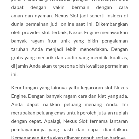
dapat dengan yakin bermain dengan cara
aman dan nyaman. Nexus Slot jadi seperti insiden di
dunia permainan judi online saat ini. Dikembangkan
oleh provider slot terbaik, Nexus Engine menawarkan
banyak ragam fitur unik yang bikin pengalaman
taruhan Anda menjadi lebih menceriakan. Dengan
grafis yang menarik dan audio yang memiliki kualitas,
di jamin Anda akan terpesona oleh kwalitas permainan
ini.
Keuntungan yang lainnya yaitu kegacoran slot Nexus
Engine. Dengan banyak ragam cara dan kiat yang ada,
Anda dapat naikkan peluang menang Anda. Ini
merupakan peluang emas untuk peroleh juta-an rupiah
dengan cepat. Apalagi, Nexus Slot ternama lantaran
pembayarannya yang pasti dan dapat diandalkan.
Kemenangan Anda akan dibayar penuh setiap harinya.