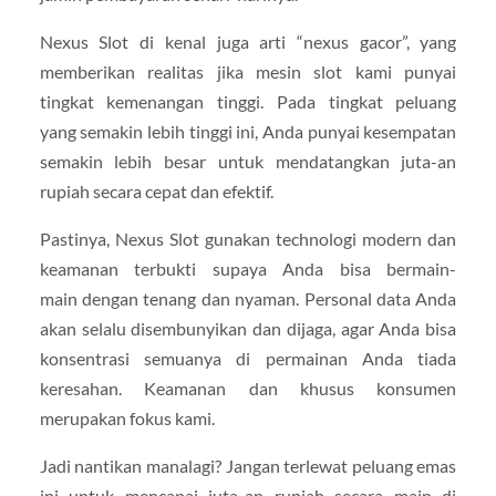
Nexus Slot di kenal juga arti “nexus gacor”, yang
memberikan realitas jika mesin slot kami punyai
tingkat kemenangan tinggi. Pada tingkat peluang
yang semakin lebih tinggi ini, Anda punyai kesempatan
semakin lebih besar untuk mendatangkan juta-an
rupiah secara cepat dan efektif.
Pastinya, Nexus Slot gunakan technologi modern dan
keamanan terbukti supaya Anda bisa bermain-
main dengan tenang dan nyaman. Personal data Anda
akan selalu disembunyikan dan dijaga, agar Anda bisa
konsentrasi semuanya di permainan Anda tiada
keresahan. Keamanan dan khusus konsumen
merupakan fokus kami.
Jadi nantikan manalagi? Jangan terlewat peluang emas
ini untuk mencapai juta-an rupiah secara main di