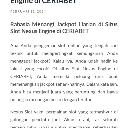
Engine di CERIABET
FEBRUARI 11, 2024
Rahasia Menangi Jackpot Harian di Situs
Slot Nexus Engine di CERIABET
Apa Anda penggemar slot online yang tengah cari
teknik untuk mempertingkat kemungkinan Anda
menggapai jackpot? Kalau iya, Anda udah hadir ke
lokasi yang cocok! Di situs Slot Nexus Engine di
CERIABET, Anda memiliki peluang unik buat
memenangkan jackpot sehari-harinya. Dalam kata lain,
Anda bisa menjadi juara yang beruntung dan bawa
pulang kemenangan besar dengan teratur.
Nexus Slot yakni permainan slot yang termashyur di
golongan pencinta judi. Akan tetapi, tak seluruh
pemain tahu rahasia untuk menggapai keberhasilan