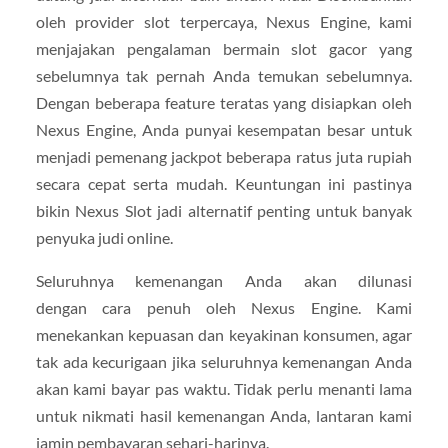
oleh provider slot terpercaya, Nexus Engine, kami
menjajakan pengalaman bermain slot gacor yang
sebelumnya tak pernah Anda temukan sebelumnya.
Dengan beberapa feature teratas yang disiapkan oleh
Nexus Engine, Anda punyai kesempatan besar untuk
menjadi pemenang jackpot beberapa ratus juta rupiah
secara cepat serta mudah. Keuntungan ini pastinya
bikin Nexus Slot jadi alternatif penting untuk banyak
penyuka judi online.
Seluruhnya kemenangan Anda akan dilunasi
dengan cara penuh oleh Nexus Engine. Kami
menekankan kepuasan dan keyakinan konsumen, agar
tak ada kecurigaan jika seluruhnya kemenangan Anda
akan kami bayar pas waktu. Tidak perlu menanti lama
untuk nikmati hasil kemenangan Anda, lantaran kami
jamin pembayaran sehari-harinya.