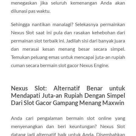
menegaskan jika seluruh kemenangan Anda akan
dilunasi pas waktu.
Sehingga nantikan manalagi? Selekasnya permainkan
Nexus Slot saat ini pula dan rasakan kehebohan dari
permainan slot terbaik ini. Jadilah sisi dari banyak juara
dan merasai kesan menang besar secara simpel.
Temukan peluang emas untuk mencapai juta-an rupiah
cuman secara bermain slot gacor Nexus Engine.
Nexus Slot: Alternatif Benar untuk
Mendapati Juta-an Rupiah Dengan Simpel
Dari Slot Gacor Gampang Menang Maxwin
Anda cari pengalaman bermain slot online yang
menyenangkan dan beri keuntungan? Nexus Slot
datang jadi alternatif baik untuk Anda. Disembahkan