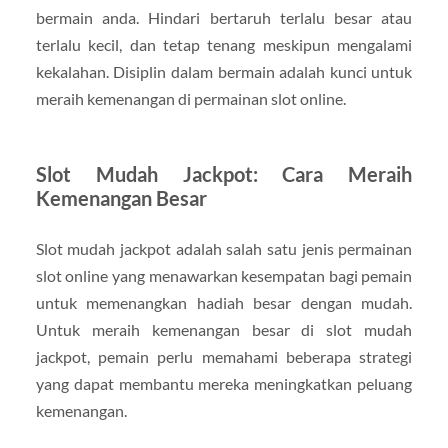
bermain anda. Hindari bertaruh terlalu besar atau
terlalu kecil, dan tetap tenang meskipun mengalami
kekalahan. Disiplin dalam bermain adalah kunci untuk
meraih kemenangan di permainan slot online.
Slot Mudah Jackpot: Cara Meraih
Kemenangan Besar
Slot mudah jackpot adalah salah satu jenis permainan
slot online yang menawarkan kesempatan bagi pemain
untuk memenangkan hadiah besar dengan mudah.
Untuk meraih kemenangan besar di slot mudah
jackpot, pemain perlu memahami beberapa strategi
yang dapat membantu mereka meningkatkan peluang
kemenangan.