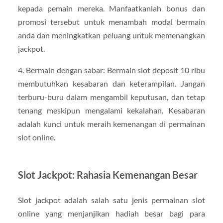
kepada pemain mereka. Manfaatkanlah bonus dan
promosi tersebut untuk menambah modal bermain
anda dan meningkatkan peluang untuk memenangkan
jackpot.
4. Bermain dengan sabar: Bermain slot deposit 10 ribu
membutuhkan kesabaran dan keterampilan. Jangan
terburu-buru dalam mengambil keputusan, dan tetap
tenang meskipun mengalami kekalahan. Kesabaran
adalah kunci untuk meraih kemenangan di permainan
slot online.
Slot Jackpot: Rahasia Kemenangan Besar
Slot jackpot adalah salah satu jenis permainan slot
online yang menjanjikan hadiah besar bagi para