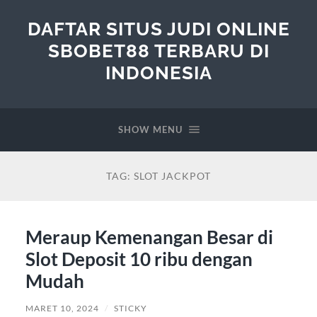
DAFTAR SITUS JUDI ONLINE
SBOBET88 TERBARU DI
INDONESIA
SHOW MENU
TAG:
SLOT JACKPOT
Meraup Kemenangan Besar di
Slot Deposit 10 ribu dengan
Mudah
MARET 10, 2024
/
STICKY