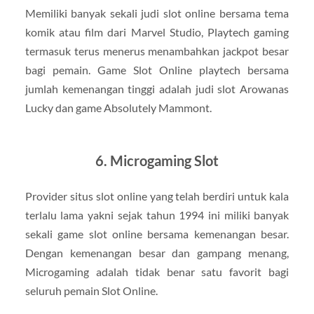
Memiliki banyak sekali judi slot online bersama tema
komik atau film dari Marvel Studio, Playtech gaming
termasuk terus menerus menambahkan jackpot besar
bagi pemain. Game Slot Online playtech bersama
jumlah kemenangan tinggi adalah judi slot Arowanas
Lucky dan game Absolutely Mammont.
6. Microgaming Slot
Provider situs slot online yang telah berdiri untuk kala
terlalu lama yakni sejak tahun 1994 ini miliki banyak
sekali game slot online bersama kemenangan besar.
Dengan kemenangan besar dan gampang menang,
Microgaming adalah tidak benar satu favorit bagi
seluruh pemain Slot Online.