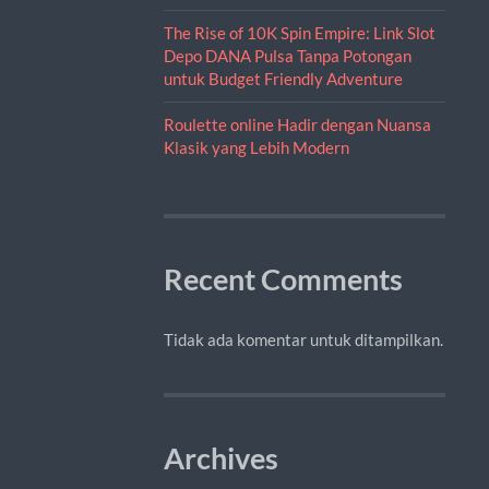
The Rise of 10K Spin Empire: Link Slot
Depo DANA Pulsa Tanpa Potongan
untuk Budget Friendly Adventure
Roulette online Hadir dengan Nuansa
Klasik yang Lebih Modern
Recent Comments
Tidak ada komentar untuk ditampilkan.
Archives