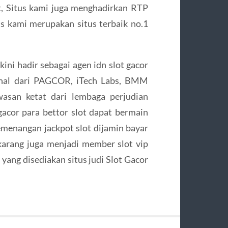
t, Situs kami juga menghadirkan RTP
tus kami merupakan situs terbaik no.1
ini hadir sebagai agen idn slot gacor
ional dari PAGCOR, iTech Labs, BMM
asan ketat dari lembaga perjudian
 gacor para bettor slot dapat bermain
menangan jackpot slot dijamin bayar
ekarang juga menjadi member slot vip
ang disediakan situs judi Slot Gacor