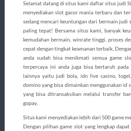
Selamat datang di situs kami daftar situs judi 
menyediakan slot gacor mania terbaru dan ter
sedang mencari keuntungan dari bermain judi sl
paling tepat! Bersama situs kami, banyak keu
kemudahan bermain, winrate tinggi, proses d
cepat dengan tingkat keamanan terbaik. Denga
anda sudah bisa menikmati semua game slot
terpercaya ini anda juga bisa bertaruh pada
lainnya yaitu judi bola, idn live casino, tog
domino yang bisa dimainkan menggunakan id sl
yang bisa ditransaksikan melalui transfer ba
gopay.
Situs kami menyediakan lebih dari 500 game mes
Dengan pilihan game slot yang lengkap dapat