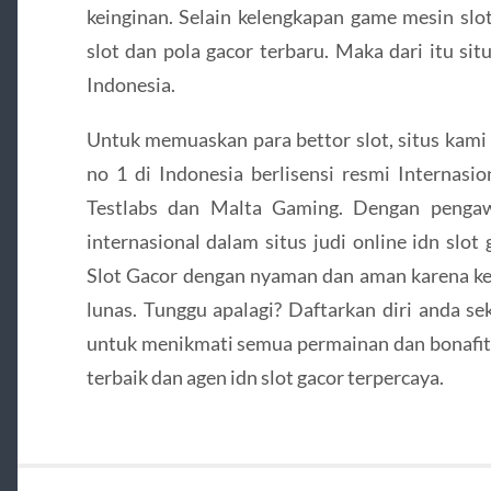
keinginan. Selain kelengkapan game mesin slo
slot dan pola gacor terbaru. Maka dari itu si
Indonesia.
Untuk memuaskan para bettor slot, situs kami k
no 1 di Indonesia berlisensi resmi Internas
Testlabs dan Malta Gaming. Dengan pengaw
internasional dalam situs judi online idn slot
Slot Gacor dengan nyaman dan aman karena ke
lunas. Tunggu apalagi? Daftarkan diri anda s
untuk menikmati semua permainan dan bonafit y
terbaik dan agen idn slot gacor terpercaya.