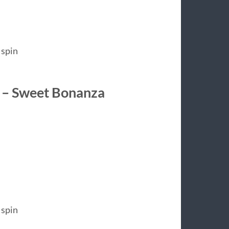
 spin
y – Sweet Bonanza
 spin