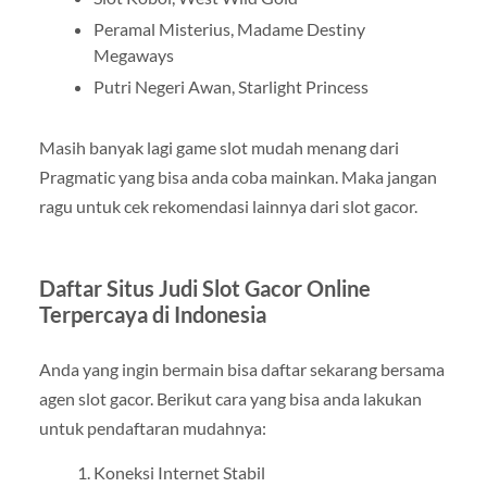
Peramal Misterius, Madame Destiny
Megaways
Putri Negeri Awan, Starlight Princess
Masih banyak lagi game slot mudah menang dari
Pragmatic yang bisa anda coba mainkan. Maka jangan
ragu untuk cek rekomendasi lainnya dari slot gacor.
Daftar Situs Judi Slot Gacor Online
Terpercaya di Indonesia
Anda yang ingin bermain bisa daftar sekarang bersama
agen slot gacor. Berikut cara yang bisa anda lakukan
untuk pendaftaran mudahnya:
Koneksi Internet Stabil