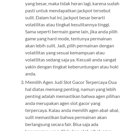
yang besar, maka tidak heran lagi, karena sudah
pasti untuk mendapatkan jackpot tersebut
sulit. Dalam hal ini, jackpot besar berarti
volatilitas atau tingkat kesulitannya tinggi.
Sama seperti bermain game lain, jika anda pilih
game yang hard mode, tentunya permainan
akan lebih sulit. Jadi, pilih permainan dengan
volatilitas yang sesuai kemampuan atau
volatilitas sedang saja ya. Kecuali anda sangat
yakin dengan tingkat keberuntungan atau hoki
anda.
Memilih Agen Judi Slot Gacor Terpercaya Dua
hal diatas memang penting, namun yang lebih
penting adalah memastikan bahwa agen pilihan
anda merupakan agen slot gacor yang
terpercaya. Kalau anda memilih agen abal-abal,
sulit memastikan bahwa permainan akan
berlangsung secara fair. Bisa saja ada