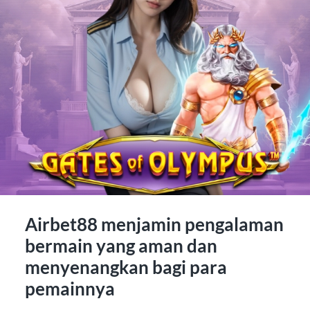
Airbet88 menjamin pengalaman
bermain yang aman dan
menyenangkan bagi para
pemainnya