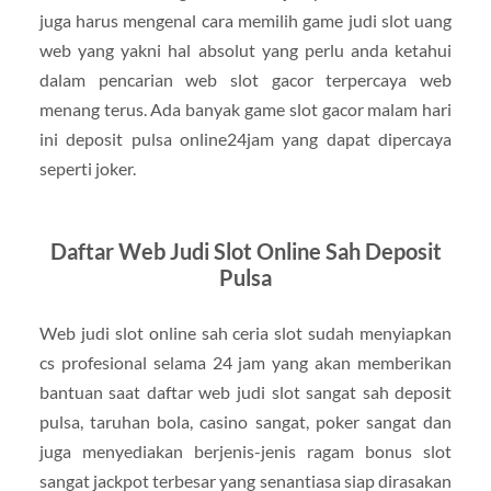
juga harus mengenal cara memilih game judi slot uang
web yang yakni hal absolut yang perlu anda ketahui
dalam pencarian web slot gacor terpercaya web
menang terus. Ada banyak game slot gacor malam hari
ini deposit pulsa online24jam yang dapat dipercaya
seperti joker.
Daftar Web Judi Slot Online Sah Deposit
Pulsa
Web judi slot online sah ceria slot sudah menyiapkan
cs profesional selama 24 jam yang akan memberikan
bantuan saat daftar web judi slot sangat sah deposit
pulsa, taruhan bola, casino sangat, poker sangat dan
juga menyediakan berjenis-jenis ragam bonus slot
sangat jackpot terbesar yang senantiasa siap dirasakan