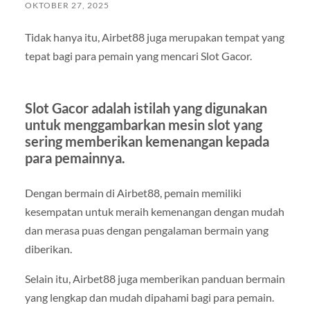
OKTOBER 27, 2025
Tidak hanya itu, Airbet88 juga merupakan tempat yang
tepat bagi para pemain yang mencari Slot Gacor.
Slot Gacor adalah istilah yang digunakan
untuk menggambarkan mesin slot yang
sering memberikan kemenangan kepada
para pemainnya.
Dengan bermain di Airbet88, pemain memiliki
kesempatan untuk meraih kemenangan dengan mudah
dan merasa puas dengan pengalaman bermain yang
diberikan.
Selain itu, Airbet88 juga memberikan panduan bermain
yang lengkap dan mudah dipahami bagi para pemain.