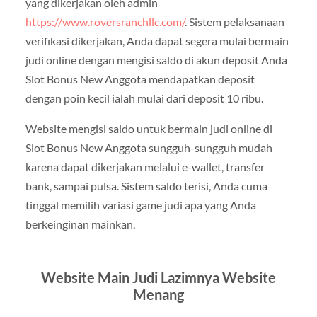
yang dikerjakan oleh admin
https://www.roversranchllc.com/
. Sistem pelaksanaan
verifikasi dikerjakan, Anda dapat segera mulai bermain
judi online dengan mengisi saldo di akun deposit Anda
Slot Bonus New Anggota mendapatkan deposit
dengan poin kecil ialah mulai dari deposit 10 ribu.
Website mengisi saldo untuk bermain judi online di
Slot Bonus New Anggota sungguh-sungguh mudah
karena dapat dikerjakan melalui e-wallet, transfer
bank, sampai pulsa. Sistem saldo terisi, Anda cuma
tinggal memilih variasi game judi apa yang Anda
berkeinginan mainkan.
Website Main Judi Lazimnya Website
Menang