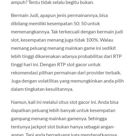
ampuh? Tentu tidak selalu begitu bukan.
Bermain Judi, apapun jenis permainannya, bisa
dibilang memiliki kesempatan 50: 50 untuk
memenangkannya. Tak terkecuali dengan bermain judi
slot, kesempatan menang juga tidak 100%. Walau
memang peluang menang mainkan game ini sedikit
lebih tinggi dikarenakan adanya probabilitas dari RTP
tinggi hari ini. Dengan RTP slot gacor untuk
rekomendasi pilihan permainan dari provider terbaik.
Juga dengan volatilitas yang memungkinkan anda pilih
dalam tingkatan kesulitannya.
Namun, kali ini melalui situs slot gacor ini. Anda bisa
dapatkan peluang lebih banyak untuk kesempatan
gampang menang mainkan gamenya. Sehingga
tentunya jackpot slot bukan hanya sebagai angan-
angan. Tapi anda berpeluang juga mendapatkannya.