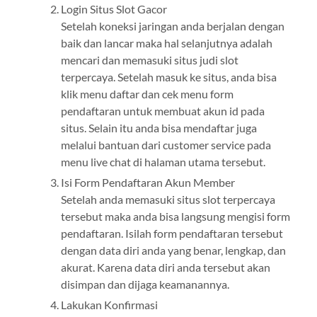
Login Situs Slot Gacor
Setelah koneksi jaringan anda berjalan dengan
baik dan lancar maka hal selanjutnya adalah
mencari dan memasuki situs judi slot
terpercaya. Setelah masuk ke situs, anda bisa
klik menu daftar dan cek menu form
pendaftaran untuk membuat akun id pada
situs. Selain itu anda bisa mendaftar juga
melalui bantuan dari customer service pada
menu live chat di halaman utama tersebut.
Isi Form Pendaftaran Akun Member
Setelah anda memasuki situs slot terpercaya
tersebut maka anda bisa langsung mengisi form
pendaftaran. Isilah form pendaftaran tersebut
dengan data diri anda yang benar, lengkap, dan
akurat. Karena data diri anda tersebut akan
disimpan dan dijaga keamanannya.
Lakukan Konfirmasi