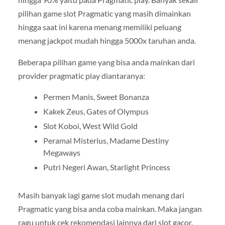
pilihan game slot Pragmatic yang masih dimainkan
hingga saat ini karena menang memiliki peluang
menang jackpot mudah hingga 5000x taruhan anda.
Beberapa pilihan game yang bisa anda mainkan dari
provider pragmatic play diantaranya:
Permen Manis, Sweet Bonanza
Kakek Zeus, Gates of Olympus
Slot Koboi, West Wild Gold
Peramal Misterius, Madame Destiny
Megaways
Putri Negeri Awan, Starlight Princess
Masih banyak lagi game slot mudah menang dari
Pragmatic yang bisa anda coba mainkan. Maka jangan
ragu untuk cek rekomendasi lainnya dari slot gacor.