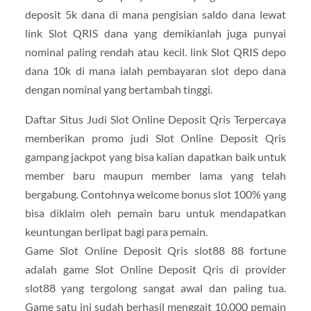
deposit 5k dana di mana pengisian saldo dana lewat
link Slot QRIS dana yang demikianlah juga punyai
nominal paling rendah atau kecil. link Slot QRIS depo
dana 10k di mana ialah pembayaran slot depo dana
dengan nominal yang bertambah tinggi.
Daftar Situs Judi Slot Online Deposit Qris Terpercaya
memberikan promo judi Slot Online Deposit Qris
gampang jackpot yang bisa kalian dapatkan baik untuk
member baru maupun member lama yang telah
bergabung. Contohnya welcome bonus slot 100% yang
bisa diklaim oleh pemain baru untuk mendapatkan
keuntungan berlipat bagi para pemain.
Game Slot Online Deposit Qris slot88 88 fortune
adalah game Slot Online Deposit Qris di provider
slot88 yang tergolong sangat awal dan paling tua.
Game satu ini sudah berhasil menggait 10.000 pemain