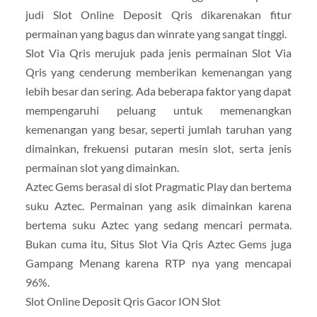
judi Slot Online Deposit Qris dikarenakan fitur
permainan yang bagus dan winrate yang sangat tinggi.
Slot Via Qris merujuk pada jenis permainan Slot Via
Qris yang cenderung memberikan kemenangan yang
lebih besar dan sering. Ada beberapa faktor yang dapat
mempengaruhi peluang untuk memenangkan
kemenangan yang besar, seperti jumlah taruhan yang
dimainkan, frekuensi putaran mesin slot, serta jenis
permainan slot yang dimainkan.
Aztec Gems berasal di slot Pragmatic Play dan bertema
suku Aztec. Permainan yang asik dimainkan karena
bertema suku Aztec yang sedang mencari permata.
Bukan cuma itu, Situs Slot Via Qris Aztec Gems juga
Gampang Menang karena RTP nya yang mencapai
96%.
Slot Online Deposit Qris Gacor ION Slot