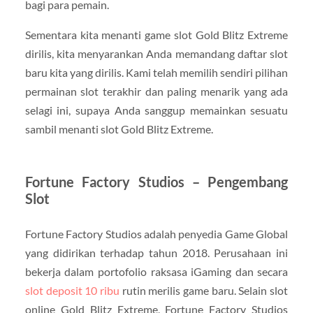
bagi para pemain.
Sementara kita menanti game slot Gold Blitz Extreme
dirilis, kita menyarankan Anda memandang daftar slot
baru kita yang dirilis. Kami telah memilih sendiri pilihan
permainan slot terakhir dan paling menarik yang ada
selagi ini, supaya Anda sanggup memainkan sesuatu
sambil menanti slot Gold Blitz Extreme.
Fortune Factory Studios – Pengembang
Slot
Fortune Factory Studios adalah penyedia Game Global
yang didirikan terhadap tahun 2018. Perusahaan ini
bekerja dalam portofolio raksasa iGaming dan secara
slot deposit 10 ribu
rutin merilis game baru. Selain slot
online Gold Blitz Extreme, Fortune Factory Studios