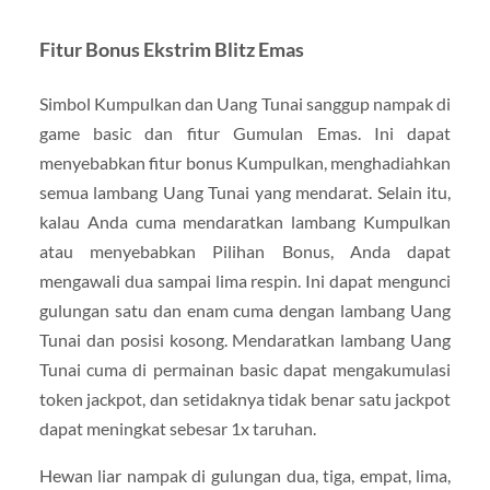
Fitur Bonus Ekstrim Blitz Emas
Simbol Kumpulkan dan Uang Tunai sanggup nampak di
game basic dan fitur Gumulan Emas. Ini dapat
menyebabkan fitur bonus Kumpulkan, menghadiahkan
semua lambang Uang Tunai yang mendarat. Selain itu,
kalau Anda cuma mendaratkan lambang Kumpulkan
atau menyebabkan Pilihan Bonus, Anda dapat
mengawali dua sampai lima respin. Ini dapat mengunci
gulungan satu dan enam cuma dengan lambang Uang
Tunai dan posisi kosong. Mendaratkan lambang Uang
Tunai cuma di permainan basic dapat mengakumulasi
token jackpot, dan setidaknya tidak benar satu jackpot
dapat meningkat sebesar 1x taruhan.
Hewan liar nampak di gulungan dua, tiga, empat, lima,