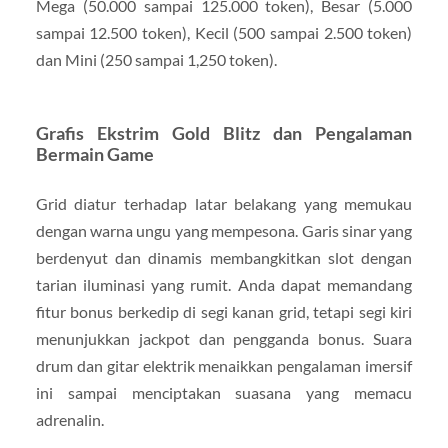
Mega (50.000 sampai 125.000 token), Besar (5.000
sampai 12.500 token), Kecil (500 sampai 2.500 token)
dan Mini (250 sampai 1,250 token).
Grafis Ekstrim Gold Blitz dan Pengalaman
Bermain Game
Grid diatur terhadap latar belakang yang memukau
dengan warna ungu yang mempesona. Garis sinar yang
berdenyut dan dinamis membangkitkan slot dengan
tarian iluminasi yang rumit. Anda dapat memandang
fitur bonus berkedip di segi kanan grid, tetapi segi kiri
menunjukkan jackpot dan pengganda bonus. Suara
drum dan gitar elektrik menaikkan pengalaman imersif
ini sampai menciptakan suasana yang memacu
adrenalin.