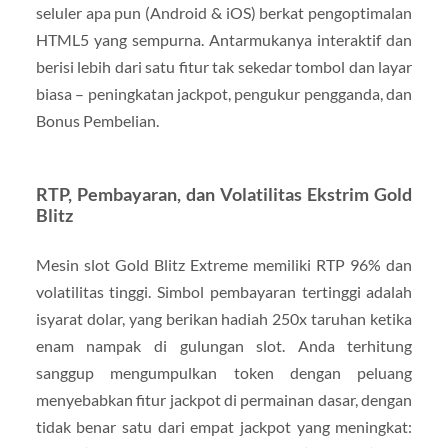
seluler apa pun (Android & iOS) berkat pengoptimalan
HTML5 yang sempurna. Antarmukanya interaktif dan
berisi lebih dari satu fitur tak sekedar tombol dan layar
biasa – peningkatan jackpot, pengukur pengganda, dan
Bonus Pembelian.
RTP, Pembayaran, dan Volatilitas Ekstrim Gold
Blitz
Mesin slot Gold Blitz Extreme memiliki RTP 96% dan
volatilitas tinggi. Simbol pembayaran tertinggi adalah
isyarat dolar, yang berikan hadiah 250x taruhan ketika
enam nampak di gulungan slot. Anda terhitung
sanggup mengumpulkan token dengan peluang
menyebabkan fitur jackpot di permainan dasar, dengan
tidak benar satu dari empat jackpot yang meningkat: