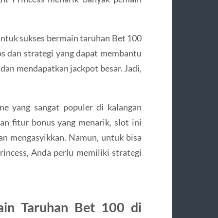
 untuk sukses bermain taruhan Bet 100
ips dan strategi yang dapat membantu
an mendapatkan jackpot besar. Jadi,
line yang sangat populer di kalangan
n fitur bonus yang menarik, slot ini
an mengasyikkan. Namun, untuk bisa
rincess, Anda perlu memiliki strategi
ain Taruhan Bet 100 di