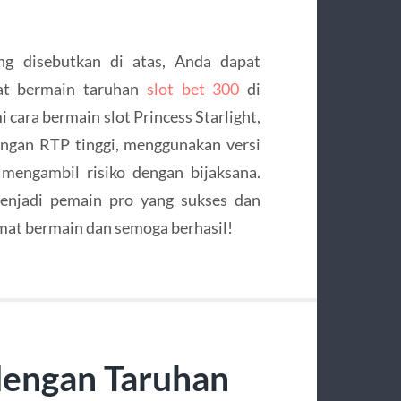
ng disebutkan di atas, Anda dapat
at bermain taruhan
slot bet 300
di
 cara bermain slot Princess Starlight,
ngan RTP tinggi, menggunakan versi
mengambil risiko dengan bijaksana.
enjadi pemain pro yang sukses dan
amat bermain dan semoga berhasil!
engan Taruhan