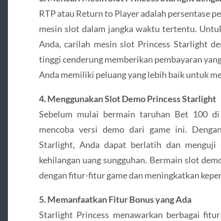
RTP atau Return to Player adalah persentase p
mesin slot dalam jangka waktu tertentu. Unt
Anda, carilah mesin slot Princess Starlight 
tinggi cenderung memberikan pembayaran yang l
Anda memiliki peluang yang lebih baik untuk m
4. Menggunakan Slot Demo Princess Starlight
Sebelum mulai bermain taruhan Bet 100 di 
mencoba versi demo dari game ini. Denga
Starlight, Anda dapat berlatih dan menguji 
kehilangan uang sungguhan. Bermain slot dem
dengan fitur-fitur game dan meningkatkan keper
5. Memanfaatkan Fitur Bonus yang Ada
Starlight Princess menawarkan berbagai fi