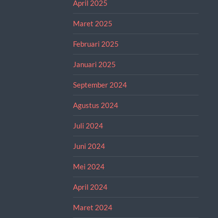
April 2025
Maret 2025
Februari 2025
Januari 2025
September 2024
Agustus 2024
Juli 2024
Juni 2024
Mei 2024
April 2024
Maret 2024