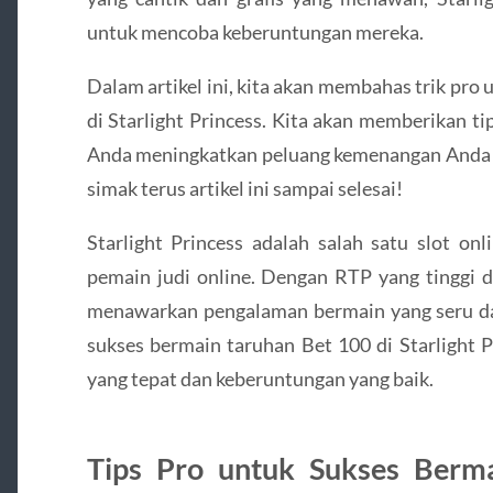
untuk mencoba keberuntungan mereka.
Dalam artikel ini, kita akan membahas trik pro
di Starlight Princess. Kita akan memberikan t
Anda meningkatkan peluang kemenangan Anda d
simak terus artikel ini sampai selesai!
Starlight Princess adalah salah satu slot on
pemain judi online. Dengan RTP yang tinggi da
menawarkan pengalaman bermain yang seru d
sukses bermain taruhan Bet 100 di Starlight P
yang tepat dan keberuntungan yang baik.
Tips Pro untuk Sukses Berm