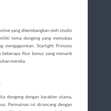
 online yang dikembangkan oleh studio
memiliki tema dongeng yang memukau
ng mengagumkan. Starlight Princess
n beberapa fitur bonus yang menarik
uhan mereka.
s
rita dongeng dengan karakter utama,
rius. Permainan ini dirancang dengan