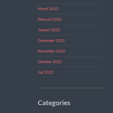
Maret 2023
Februari 2023
Januari 2023
Desember 2022
November 2022
Oktober 2022
Juli 2022
Categories