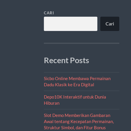
CARI
Cari
Recent Posts
Sicbo Online Membawa Permainan
Dadu Klasik ke Era Digital
Depo10K Interaktif untuk Dunia
Hiburan
Slot Demo Memberikan Gambaran
Awal tentang Kecepatan Permainan,
Struktur Simbol, dan Fitur Bonus