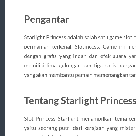
Pengantar
Starlight Princess adalah salah satu game slot
permainan terkenal, Slotincess. Game ini 
dengan grafis yang indah dan efek suara ya
memiliki lima gulungan dan tiga baris, denga
yang akan membantu pemain memenangkan tar
Tentang Starlight Princes
Slot Princess Starlight menampilkan tema ce
yaitu seorang putri dari kerajaan yang miste