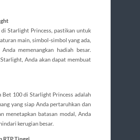
ight
i Starlight Princess, pastikan untuk
 aturan main, simbol-simbol yang ada,
u Anda memenangkan hadiah besar.
Starlight, Anda akan dapat membuat
 Bet 100 di Starlight Princess adalah
ang yang siap Anda pertaruhkan dan
gan menetapkan batasan modal, Anda
ndari kerugian besar.
n RTP Tinggi