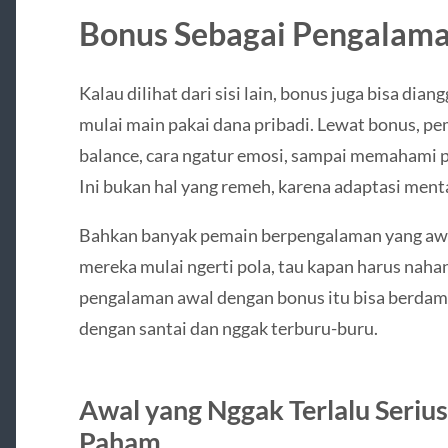
Bonus Sebagai Pengalama
Kalau dilihat dari sisi lain, bonus juga bisa dia
mulai main pakai dana pribadi. Lewat bonus, pem
balance, cara ngatur emosi, sampai memahami po
Ini bukan hal yang remeh, karena adaptasi menta
Bahkan banyak pemain berpengalaman yang awaln
mereka mulai ngerti pola, tau kapan harus nahan,
pengalaman awal dengan bonus itu bisa berdamp
dengan santai dan nggak terburu-buru.
Awal yang Nggak Terlalu Serius 
Paham