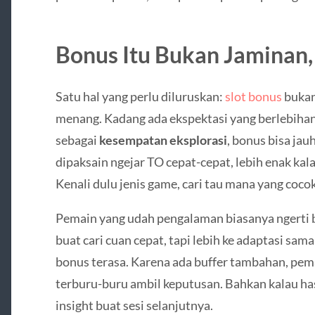
Bonus Itu Bukan Jaminan,
Satu hal yang perlu diluruskan:
slot bonus
bukan
menang. Kadang ada ekspektasi yang berlebihan s
sebagai
kesempatan eksplorasi
, bonus bisa jau
dipaksain ngejar TO cepat-cepat, lebih enak kal
Kenali dulu jenis game, cari tau mana yang coco
Pemain yang udah pengalaman biasanya ngerti b
buat cari cuan cepat, tapi lebih ke adaptasi sam
bonus terasa. Karena ada buffer tambahan, pema
terburu-buru ambil keputusan. Bahkan kalau ha
insight buat sesi selanjutnya.