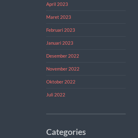
April 2023
Maret 2023
Februari 2023
Januari 2023
Desember 2022
November 2022
Oktober 2022
Juli 2022
Categories