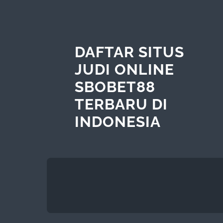
DAFTAR SITUS
JUDI ONLINE
SBOBET88
TERBARU DI
INDONESIA