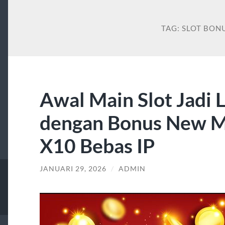
TAG:
SLOT BON
Awal Main Slot Jadi 
dengan Bonus New 
X10 Bebas IP
JANUARI 29, 2026
/
ADMIN