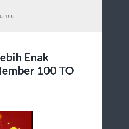
US 100
Lebih Enak
Member 100 TO