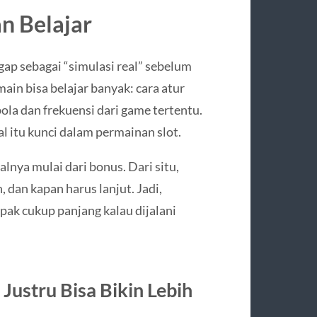
n Belajar
nggap sebagai “simulasi real” sebelum
ain bisa belajar banyak: cara atur
la dan frekuensi dari game tertentu.
l itu kunci dalam permainan slot.
ya mulai dari bonus. Dari situ,
 dan kapan harus lanjut. Jadi,
ak cukup panjang kalau dijalani
Justru Bisa Bikin Lebih