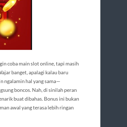
in coba main slot online, tapi masih
ajar banget, apalagi kalau baru
ain ngalamin hal yang sama—
gsung boncos. Nah, di sinilah peran
enarik buat dibahas. Bonus ini bukan
aman awal yang terasa lebih ringan