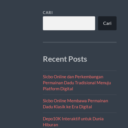
CARI
Cari
Recent Posts
Sicbo Online dan Perkembangan
Permainan Dadu Tradisional Menuju
Platform Digital
Sicbo Online Membawa Permainan
Dadu Klasik ke Era Digital
Depo10K Interaktif untuk Dunia
Hiburan