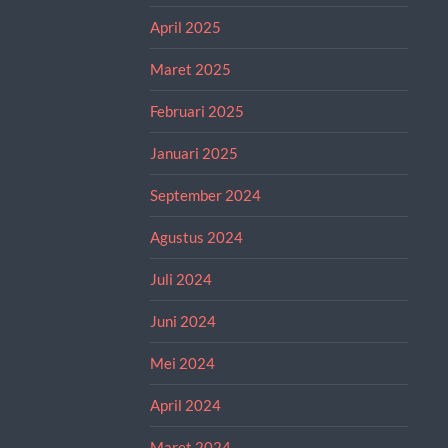
April 2025
Maret 2025
Februari 2025
Januari 2025
September 2024
Agustus 2024
Juli 2024
Juni 2024
Mei 2024
April 2024
Maret 2024