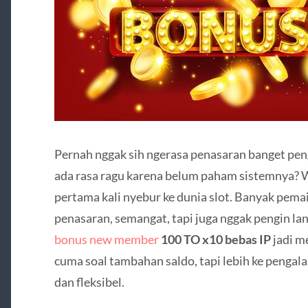
Pernah nggak sih ngerasa penasaran banget peng
ada rasa ragu karena belum paham sistemnya? W
pertama kali nyebur ke dunia slot. Banyak pem
penasaran, semangat, tapi juga nggak pengin lan
bonus new member
100 TO x10 bebas IP
jadi m
cuma soal tambahan saldo, tapi lebih ke pengal
dan fleksibel.