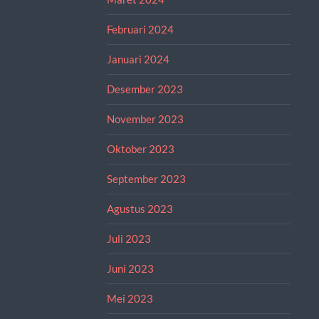
Februari 2024
Januari 2024
Desember 2023
November 2023
Oktober 2023
September 2023
Agustus 2023
Juli 2023
Juni 2023
Mei 2023