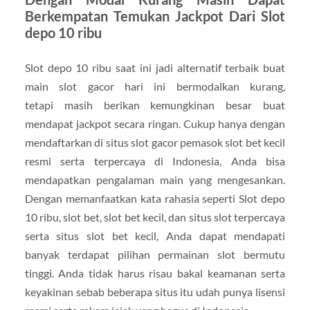
Berkempatan Temukan Jackpot Dari Slot
depo 10 ribu
Slot depo 10 ribu saat ini jadi alternatif terbaik buat
main slot gacor hari ini bermodalkan kurang,
tetapi masih berikan kemungkinan besar buat
mendapat jackpot secara ringan. Cukup hanya dengan
mendaftarkan di situs slot gacor pemasok slot bet kecil
resmi serta terpercaya di Indonesia, Anda bisa
mendapatkan pengalaman main yang mengesankan.
Dengan memanfaatkan kata rahasia seperti Slot depo
10 ribu, slot bet, slot bet kecil, dan situs slot terpercaya
serta situs slot bet kecil, Anda dapat mendapati
banyak terdapat pilihan permainan slot bermutu
tinggi. Anda tidak harus risau bakal keamanan serta
keyakinan sebab beberapa situs itu udah punya lisensi