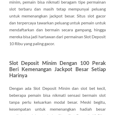
minim, pemain bisa nikmati beragam tipe permainan
slot terbaru dan masih tetap mempunyai peluang
untuk memenangkan jackpot besar. Situs slot gacor
dan terpercaya tawarkan peluang untuk pemain untuk
mendaftarkan dan bermain secara gampang, hingga
mereka bisa jadi hartawan dari permainan Slot Deposit
10 Ribu yang paling gacor.
Slot Deposit Minim Dengan 100 Perak
Beri Kemenangan Jackpot Besar Setiap
Harinya
Dengan ada Slot Deposit Minim dan slot bet kecil,
beberapa pemain bisa nikmati sensasi bermain slot
tanpa perlu keluarkan modal besar. Meski begitu,
kesempatan untuk memenangkan hadiah besar