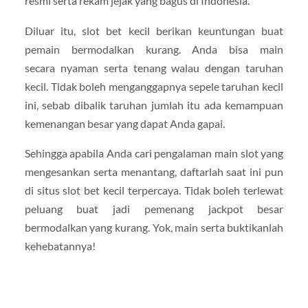
resmi serta rekam jejak yang bagus di Indonesia.
Diluar itu, slot bet kecil berikan keuntungan buat
pemain bermodalkan kurang. Anda bisa main
secara nyaman serta tenang walau dengan taruhan
kecil. Tidak boleh menganggapnya sepele taruhan kecil
ini, sebab dibalik taruhan jumlah itu ada kemampuan
kemenangan besar yang dapat Anda gapai.
Sehingga apabila Anda cari pengalaman main slot yang
mengesankan serta menantang, daftarlah saat ini pun
di situs slot bet kecil terpercaya. Tidak boleh terlewat
peluang buat jadi pemenang jackpot besar
bermodalkan yang kurang. Yok, main serta buktikanlah
kehebatannya!