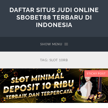
DAFTAR SITUS JUDI ONLINE
SBOBET88 TERBARU DI
INDONESIA
SHOW MENU
TAG:
SLOT 10RB
STICKY POST