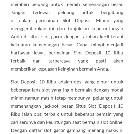
memberi peluang untuk meraih kemenangan besar.
Jangan terlewat peluang untuk bergabung
di dalam permainan Slot Deposit Minim yang
menggembirakan ini dan tunjukkan keberuntungan
Anda di situs slot gacor dengan taruhan kecil tetapi
kekuatan kemenangan besar. Capai mimpi menjadi
hartawan lewat permainan Slot Deposit 10 Ribu
terbaik dan terpercaya yang pasti akan
memberikan kepuasan keinginan bermain Anda.
Slot Deposit 10 Ribu adalah opsi yang pintar untuk
beberapa fans slot yang ingin bermain dengan modal
minim namun masih tetap mempunyai peluang untuk
memenangkan jackpot besar. Situs Slot Deposit 10
Ribu ialah opsi terbaik untuk beberapa pemain yang
cari serunya dan keuntungan saat bermain slot online.
Dengan daftar slot gacor gampang menang maxwin,