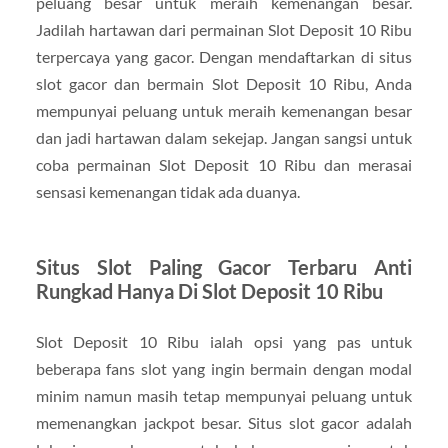
peluang besar untuk meraih kemenangan besar.
Jadilah hartawan dari permainan Slot Deposit 10 Ribu
terpercaya yang gacor. Dengan mendaftarkan di situs
slot gacor dan bermain Slot Deposit 10 Ribu, Anda
mempunyai peluang untuk meraih kemenangan besar
dan jadi hartawan dalam sekejap. Jangan sangsi untuk
coba permainan Slot Deposit 10 Ribu dan merasai
sensasi kemenangan tidak ada duanya.
Situs Slot Paling Gacor Terbaru Anti
Rungkad Hanya Di Slot Deposit 10 Ribu
Slot Deposit 10 Ribu ialah opsi yang pas untuk
beberapa fans slot yang ingin bermain dengan modal
minim namun masih tetap mempunyai peluang untuk
memenangkan jackpot besar. Situs slot gacor adalah