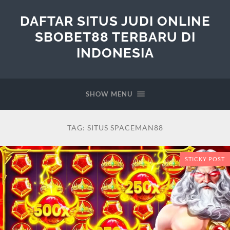
DAFTAR SITUS JUDI ONLINE
SBOBET88 TERBARU DI
INDONESIA
SHOW MENU
TAG:
SITUS SPACEMAN88
STICKY POST