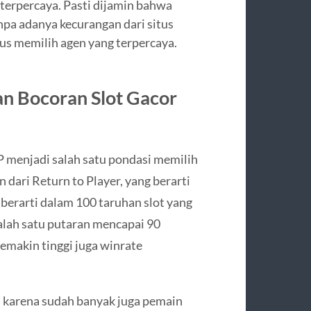
 terpercaya. Pasti dijamin bahwa
npa adanya kecurangan dari situs
us memilih agen yang terpercaya.
an Bocoran Slot Gacor
TP menjadi salah satu pondasi memilih
dari Return to Player, yang berarti
berarti dalam 100 taruhan slot yang
alah satu putaran mencapai 90
semakin tinggi juga winrate
i karena sudah banyak juga pemain