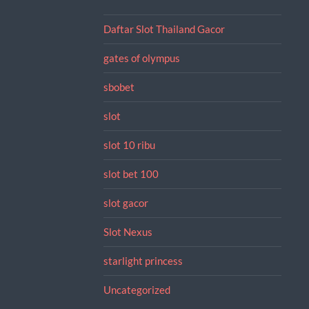
Daftar Slot Thailand Gacor
gates of olympus
sbobet
slot
slot 10 ribu
slot bet 100
slot gacor
Slot Nexus
starlight princess
Uncategorized