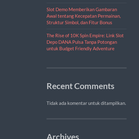
Slot Demo Memberikan Gambaran
Awal tentang Kecepatan Permainan,
Struktur Simbol, dan Fitur Bonus
The Rise of 10K Spin Empire: Link Slot
Depo DANA Pulsa Tanpa Potongan
untuk Budget Friendly Adventure
Recent Comments
Tidak ada komentar untuk ditampilkan.
Archives