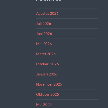
Agustus 2026
Juli 2026
Juni 2026
Mei 2026
Maret 2026
Februari 2026
Januari 2026
November 2025
Oktober 2025
Mei 2025