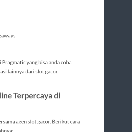
gaways
 Pragmatic yang bisa anda coba
i lainnya dari slot gacor.
line Terpercaya di
rsama agen slot gacor. Berikut cara
ahnya: