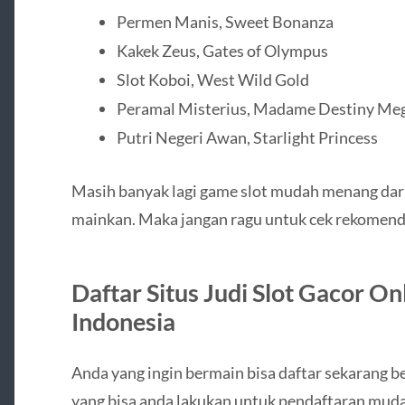
Permen Manis, Sweet Bonanza
Kakek Zeus, Gates of Olympus
Slot Koboi, West Wild Gold
Peramal Misterius, Madame Destiny Me
Putri Negeri Awan, Starlight Princess
Masih banyak lagi game slot mudah menang dari
mainkan. Maka jangan ragu untuk cek rekomendas
Daftar Situs Judi Slot Gacor On
Indonesia
Anda yang ingin bermain bisa daftar sekarang be
yang bisa anda lakukan untuk pendaftaran mud