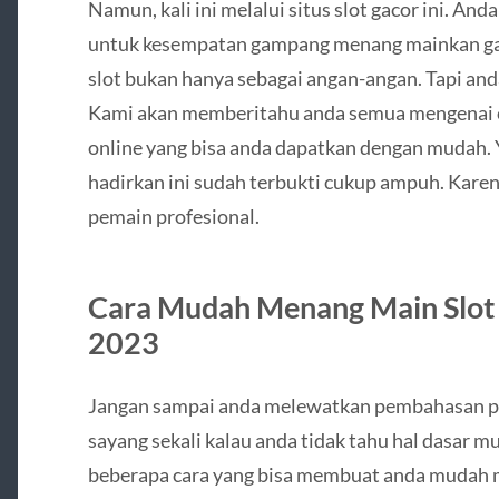
Namun, kali ini melalui situs slot gacor ini. An
untuk kesempatan gampang menang mainkan ga
slot bukan hanya sebagai angan-angan. Tapi an
Kami akan memberitahu anda semua mengenai c
online yang bisa anda dapatkan dengan mudah. Y
hadirkan ini sudah terbukti cukup ampuh. Karen
pemain profesional.
Cara Mudah Menang Main Slot 
2023
Jangan sampai anda melewatkan pembahasan pada
sayang sekali kalau anda tidak tahu hal dasar m
beberapa cara yang bisa membuat anda mudah m