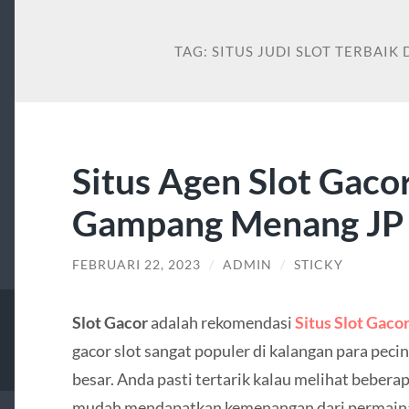
TAG:
SITUS JUDI SLOT TERBAIK
Situs Agen Slot Gacor
Gampang Menang JP s
FEBRUARI 22, 2023
/
ADMIN
/
STICKY
Slot Gacor
adalah rekomendasi
Situs Slot Gaco
gacor slot sangat populer di kalangan para pecin
besar. Anda pasti tertarik kalau melihat bebera
mudah mendapatkan kemenangan dari permaina