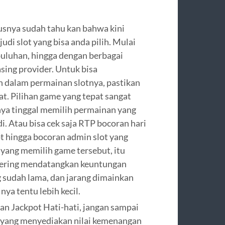
usnya sudah tahu kan bahwa kini
di slot yang bisa anda pilih. Mulai
puluhan, hingga dengan berbagai
ing provider. Untuk bisa
dalam permainan slotnya, pastikan
at. Pilihan game yang tepat sangat
nya tinggal memilih permainan yang
di. Atau bisa cek saja RTP bocoran hari
lot hingga bocoran admin slot yang
 yang memilih game tersebut, itu
sering mendatangkan keuntungan
 sudah lama, dan jarang dimainkan
ya tentu lebih kecil.
an Jackpot Hati-hati, jangan sampai
 yang menyediakan nilai kemenangan