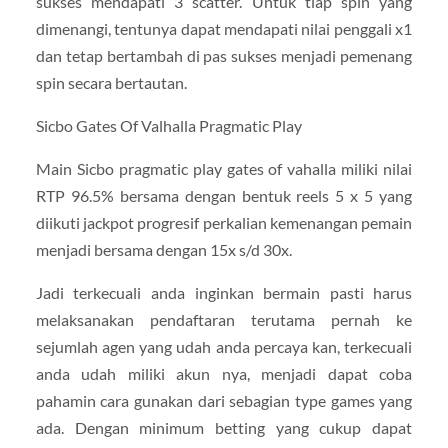
sukses mendapati 3 scatter. Untuk tiap spin yang
dimenangi, tentunya dapat mendapati nilai penggali x1
dan tetap bertambah di pas sukses menjadi pemenang
spin secara bertautan.
Sicbo Gates Of Valhalla Pragmatic Play
Main Sicbo pragmatic play gates of vahalla miliki nilai
RTP 96.5% bersama dengan bentuk reels 5 x 5 yang
diikuti jackpot progresif perkalian kemenangan pemain
menjadi bersama dengan 15x s/d 30x.
Jadi terkecuali anda inginkan bermain pasti harus
melaksanakan pendaftaran terutama pernah ke
sejumlah agen yang udah anda percaya kan, terkecuali
anda udah miliki akun nya, menjadi dapat coba
pahamin cara gunakan dari sebagian type games yang
ada. Dengan minimum betting yang cukup dapat