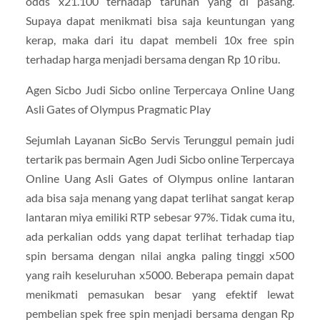
odds x21.100 terhadap taruhan yang di pasang.
Supaya dapat menikmati bisa saja keuntungan yang
kerap, maka dari itu dapat membeli 10x free spin
terhadap harga menjadi bersama dengan Rp 10 ribu.
Agen Sicbo Judi Sicbo online Terpercaya Online Uang
Asli Gates of Olympus Pragmatic Play
Sejumlah Layanan SicBo Servis Terunggul pemain judi
tertarik pas bermain Agen Judi Sicbo online Terpercaya
Online Uang Asli Gates of Olympus online lantaran
ada bisa saja menang yang dapat terlihat sangat kerap
lantaran miya emiliki RTP sebesar 97%. Tidak cuma itu,
ada perkalian odds yang dapat terlihat terhadap tiap
spin bersama dengan nilai angka paling tinggi x500
yang raih keseluruhan x5000. Beberapa pemain dapat
menikmati pemasukan besar yang efektif lewat
pembelian spek free spin menjadi bersama dengan Rp