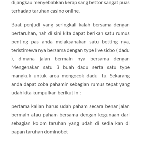
dijangkau menyebabkan kerap sang bettor sangat puas
terhadap taruhan casino online.
Buat penjudi yang seringkali kalah bersama dengan
bertaruhan, nah di sini kita dapat berikan satu rumus
penting pas anda melaksanakan satu betting nya,
teristimewa nya bersama dengan type live sicbo ( dadu
), dimana jalan bermain nya bersama dengan
Mengenakan satu 3 buah dadu serta satu type
mangkuk untuk area mengocok dadu itu. Sekarang
anda dapat coba pahamin sebagian rumus tepat yang
udah kita kumpulkan berikut ini:
pertama kalian harus udah paham secara benar jalan
bermain atau paham bersama dengan kegunaan dari
sebagian kolom taruhan yang udah di sedia kan di
papan taruhan dominobet