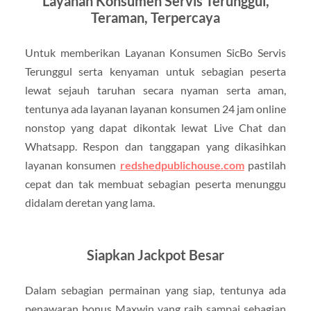
Layanan Konsumen Servis Terunggul,
Teraman, Terpercaya
Untuk memberikan Layanan Konsumen SicBo Servis
Terunggul serta kenyaman untuk sebagian peserta
lewat sejauh taruhan secara nyaman serta aman,
tentunya ada layanan layanan konsumen 24 jam online
nonstop yang dapat dikontak lewat Live Chat dan
Whatsapp. Respon dan tanggapan yang dikasihkan
layanan konsumen
redshedpublichouse.com
pastilah
cepat dan tak membuat sebagian peserta menunggu
didalam deretan yang lama.
Siapkan Jackpot Besar
Dalam sebagian permainan yang siap, tentunya ada
penawaran bonus Maxwin yang raih sampai sebagian