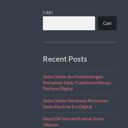
CARI
Cari
Recent Posts
Sicbo Online dan Perkembangan
Permainan Dadu Tradisional Menuju
Platform Digital
Sicbo Online Membawa Permainan
Dadu Klasik ke Era Digital
Depo10K Interaktif untuk Dunia
Hiburan