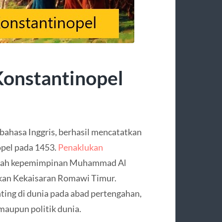
Konstantinopel
ahasa Inggris, berhasil mencatatkan
pel pada 1453.
Penaklukan
awah kepemimpinan Muhammad Al
kan Kekaisaran Romawi Timur.
ting di dunia pada abad pertengahan,
maupun politik dunia.