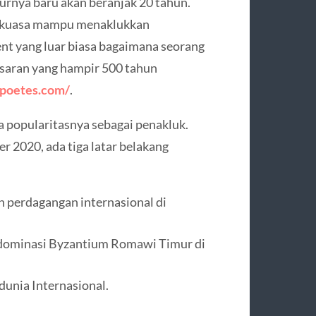
rnya baru akan beranjak 20 tahun.
erkuasa mampu menaklukkan
ent yang luar biasa bagaimana seorang
aran yang hampir 500 tahun
epoetes.com/
.
a popularitasnya sebagai penakluk.
 2020, ada tiga latar belakang
n perdagangan internasional di
dominasi Byzantium Romawi Timur di
unia Internasional.