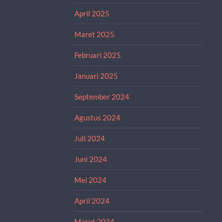
April 2025
Maret 2025
Februari 2025
Januari 2025
September 2024
Agustus 2024
Juli 2024
Juni 2024
Mei 2024
April 2024
Maret 2024