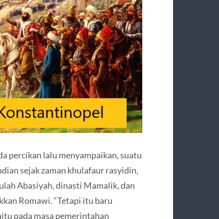
a percikan lalu menyampaikan, suatu
dian sejak zaman khulafaur rasyidin,
lah Abasiyah, dinasti Mamalik, dan
kan Romawi. “Tetapi itu baru
yaitu pada masa pemerintahan