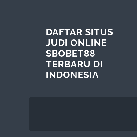
DAFTAR SITUS
JUDI ONLINE
SBOBET88
TERBARU DI
INDONESIA