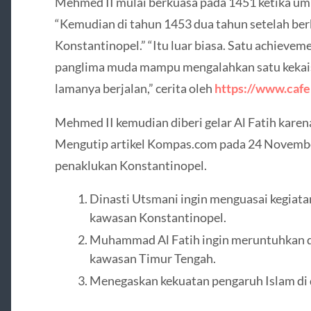
Mehmed II mulai berkuasa pada 1451 ketika umu
“Kemudian di tahun 1453 dua tahun setelah b
Konstantinopel.” “Itu luar biasa. Satu achievem
panglima muda mampu mengalahkan satu kekais
lamanya berjalan,” cerita oleh
https://www.caf
Mehmed II kemudian diberi gelar Al Fatih karen
Mengutip artikel Kompas.com pada 24 November
penaklukan Konstantinopel.
Dinasti Utsmani ingin menguasai kegiata
kawasan Konstantinopel.
Muhammad Al Fatih ingin meruntuhkan 
kawasan Timur Tengah.
Menegaskan kekuatan pengaruh Islam di d