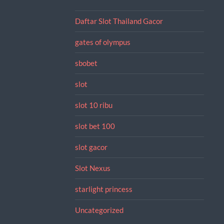
Daftar Slot Thailand Gacor
gates of olympus
sbobet
slot
slot 10 ribu
slot bet 100
slot gacor
Slot Nexus
starlight princess
Uncategorized