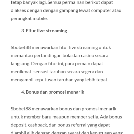
tetap banyak lagi. Semua permainan berikut dapat
diakses dengan dengan gampang lewat computer atau
perangkat mobile.
Fitur live streaming
Sbobet88 menawarkan fitur live streaming untuk
memantau pertandingan bola dan casino secara
langsung. Dengan fitur ini, para pemain dapat
menikmati sensasi taruhan secara segera dan
mengambil keputusan taruhan yang lebih tepat.
Bonus dan promosi menarik
Sbobet88 menawarkan bonus dan promosi menarik
untuk member baru maupun member setia. Ada bonus
deposit, cashback, dan bonus referral yang dapat
diambil alih dengan dengan syarat dan keputusan yang