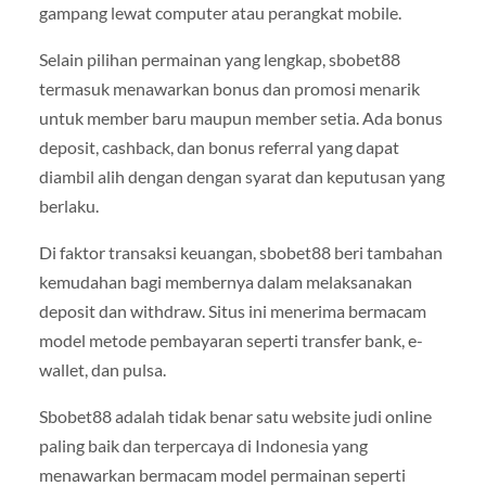
gampang lewat computer atau perangkat mobile.
Selain pilihan permainan yang lengkap, sbobet88
termasuk menawarkan bonus dan promosi menarik
untuk member baru maupun member setia. Ada bonus
deposit, cashback, dan bonus referral yang dapat
diambil alih dengan dengan syarat dan keputusan yang
berlaku.
Di faktor transaksi keuangan, sbobet88 beri tambahan
kemudahan bagi membernya dalam melaksanakan
deposit dan withdraw. Situs ini menerima bermacam
model metode pembayaran seperti transfer bank, e-
wallet, dan pulsa.
Sbobet88 adalah tidak benar satu website judi online
paling baik dan terpercaya di Indonesia yang
menawarkan bermacam model permainan seperti