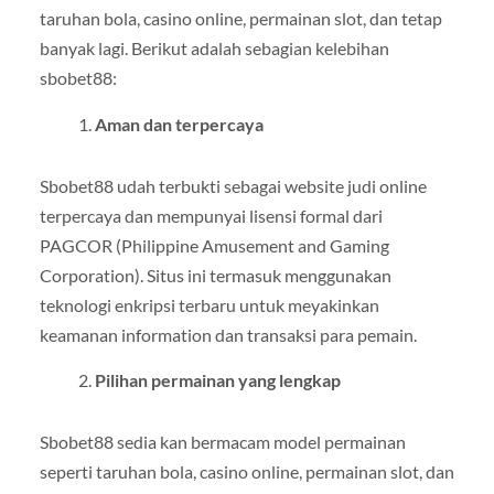
taruhan bola, casino online, permainan slot, dan tetap
banyak lagi. Berikut adalah sebagian kelebihan
sbobet88:
Aman dan terpercaya
Sbobet88 udah terbukti sebagai website judi online
terpercaya dan mempunyai lisensi formal dari
PAGCOR (Philippine Amusement and Gaming
Corporation). Situs ini termasuk menggunakan
teknologi enkripsi terbaru untuk meyakinkan
keamanan information dan transaksi para pemain.
Pilihan permainan yang lengkap
Sbobet88 sedia kan bermacam model permainan
seperti taruhan bola, casino online, permainan slot, dan