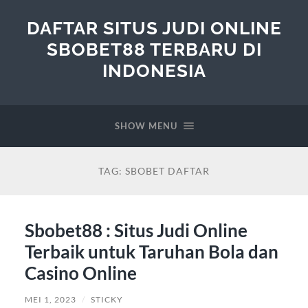
DAFTAR SITUS JUDI ONLINE
SBOBET88 TERBARU DI
INDONESIA
SHOW MENU
TAG:
SBOBET DAFTAR
Sbobet88 : Situs Judi Online
Terbaik untuk Taruhan Bola dan
Casino Online
MEI 1, 2023
/
STICKY