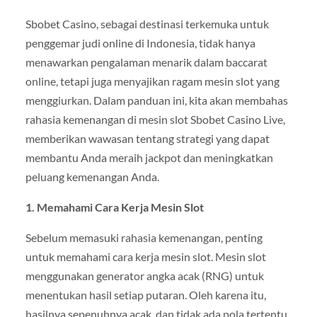
Sbobet Casino, sebagai destinasi terkemuka untuk
penggemar judi online di Indonesia, tidak hanya
menawarkan pengalaman menarik dalam baccarat
online, tetapi juga menyajikan ragam mesin slot yang
menggiurkan. Dalam panduan ini, kita akan membahas
rahasia kemenangan di mesin slot Sbobet Casino Live,
memberikan wawasan tentang strategi yang dapat
membantu Anda meraih jackpot dan meningkatkan
peluang kemenangan Anda.
1. Memahami Cara Kerja Mesin Slot
Sebelum memasuki rahasia kemenangan, penting
untuk memahami cara kerja mesin slot. Mesin slot
menggunakan generator angka acak (RNG) untuk
menentukan hasil setiap putaran. Oleh karena itu,
hasilnya sepenuhnya acak, dan tidak ada pola tertentu