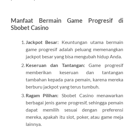
Manfaat Bermain Game Progresif di
Sbobet Casino
Jackpot Besar:
Keuntungan utama bermain
game progresif adalah peluang memenangkan
jackpot besar yang bisa mengubah hidup Anda.
Keseruan dan Tantangan:
Game progresif
memberikan keseruan dan tantangan
tambahan kepada para pemain, karena mereka
berburu jackpot yang terus tumbuh.
Ragam Pilihan:
Sbobet Casino menawarkan
berbagai jenis game progresif, sehingga pemain
dapat memilih sesuai dengan preferensi
mereka, apakah itu slot, poker, atau game meja
lainnya.