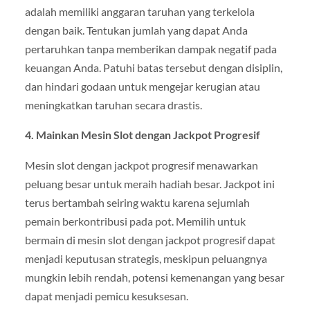
adalah memiliki anggaran taruhan yang terkelola
dengan baik. Tentukan jumlah yang dapat Anda
pertaruhkan tanpa memberikan dampak negatif pada
keuangan Anda. Patuhi batas tersebut dengan disiplin,
dan hindari godaan untuk mengejar kerugian atau
meningkatkan taruhan secara drastis.
4. Mainkan Mesin Slot dengan Jackpot Progresif
Mesin slot dengan jackpot progresif menawarkan
peluang besar untuk meraih hadiah besar. Jackpot ini
terus bertambah seiring waktu karena sejumlah
pemain berkontribusi pada pot. Memilih untuk
bermain di mesin slot dengan jackpot progresif dapat
menjadi keputusan strategis, meskipun peluangnya
mungkin lebih rendah, potensi kemenangan yang besar
dapat menjadi pemicu kesuksesan.