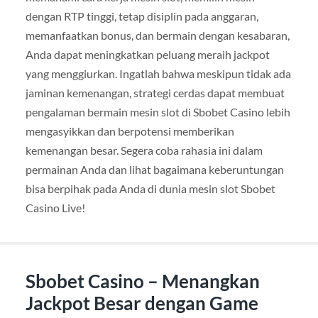
dengan RTP tinggi, tetap disiplin pada anggaran,
memanfaatkan bonus, dan bermain dengan kesabaran,
Anda dapat meningkatkan peluang meraih jackpot
yang menggiurkan. Ingatlah bahwa meskipun tidak ada
jaminan kemenangan, strategi cerdas dapat membuat
pengalaman bermain mesin slot di Sbobet Casino lebih
mengasyikkan dan berpotensi memberikan
kemenangan besar. Segera coba rahasia ini dalam
permainan Anda dan lihat bagaimana keberuntungan
bisa berpihak pada Anda di dunia mesin slot Sbobet
Casino Live!
Sbobet Casino – Menangkan
Jackpot Besar dengan Game