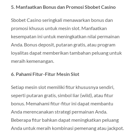
5. Manfaatkan Bonus dan Promosi Sbobet Casino
Sbobet Casino seringkali menawarkan bonus dan
promosi khusus untuk mesin slot. Manfaatkan
kesempatan ini untuk meningkatkan nilai permainan
Anda. Bonus deposit, putaran gratis, atau program
loyalitas dapat memberikan tambahan peluang untuk
meraih kemenangan.
6. Pahami Fitur-Fitur Mesin Slot
Setiap mesin slot memiliki fitur khususnya sendiri,
seperti putaran gratis, simbol liar (wild), atau fitur
bonus. Memahami fitur-fitur ini dapat membantu
Anda merencanakan strategi permainan Anda.
Beberapa fitur bahkan dapat meningkatkan peluang
Anda untuk meraih kombinasi pemenang atau jackpot.