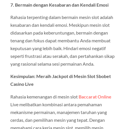
7. Bermain dengan Kesabaran dan Kendali Emosi
Rahasia terpenting dalam bermain mesin slot adalah
kesabaran dan kendali emosi. Meskipun mesin slot
didasarkan pada keberuntungan, bermain dengan
tenang dan fokus dapat membantu Anda membuat
keputusan yang lebih baik. Hindari emosi negatif
seperti frustrasi atau serakah, dan pertahankan sikap
yang rasional selama sesi permainan Anda.
Kesimpulan: Meraih Jackpot di Mesin Slot Sbobet
Casino Live
Rahasia kemenangan di mesin slot
Baccarat Online
Live melibatkan kombinasi antara pemahaman
mekanisme permainan, manajemen taruhan yang
cerdas, dan pemilihan mesin yang tepat. Dengan
memahami cara kerja mesin slot, memilih mesin