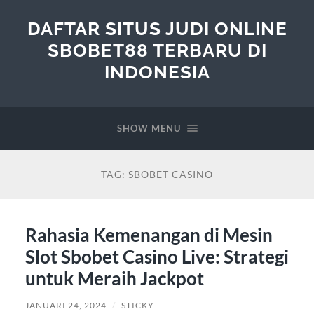
DAFTAR SITUS JUDI ONLINE
SBOBET88 TERBARU DI
INDONESIA
SHOW MENU
TAG:
SBOBET CASINO
Rahasia Kemenangan di Mesin
Slot Sbobet Casino Live: Strategi
untuk Meraih Jackpot
JANUARI 24, 2024
/
STICKY