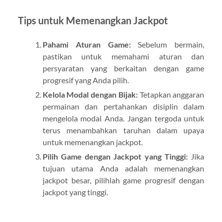
Tips untuk Memenangkan Jackpot
Pahami Aturan Game:
Sebelum bermain,
pastikan untuk memahami aturan dan
persyaratan yang berkaitan dengan game
progresif yang Anda pilih.
Kelola Modal dengan Bijak:
Tetapkan anggaran
permainan dan pertahankan disiplin dalam
mengelola modal Anda. Jangan tergoda untuk
terus menambahkan taruhan dalam upaya
untuk memenangkan jackpot.
Pilih Game dengan Jackpot yang Tinggi:
Jika
tujuan utama Anda adalah memenangkan
jackpot besar, pilihlah game progresif dengan
jackpot yang tinggi.