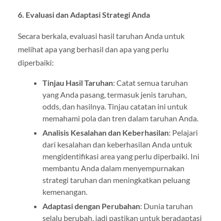
6. Evaluasi dan Adaptasi Strategi Anda
Secara berkala, evaluasi hasil taruhan Anda untuk
melihat apa yang berhasil dan apa yang perlu
diperbaiki:
Tinjau Hasil Taruhan
: Catat semua taruhan
yang Anda pasang, termasuk jenis taruhan,
odds, dan hasilnya. Tinjau catatan ini untuk
memahami pola dan tren dalam taruhan Anda.
Analisis Kesalahan dan Keberhasilan
: Pelajari
dari kesalahan dan keberhasilan Anda untuk
mengidentifikasi area yang perlu diperbaiki. Ini
membantu Anda dalam menyempurnakan
strategi taruhan dan meningkatkan peluang
kemenangan.
Adaptasi dengan Perubahan
: Dunia taruhan
selalu berubah, jadi pastikan untuk beradaptasi