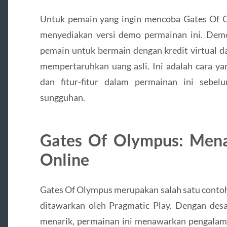
Untuk pemain yang ingin mencoba Gates Of Ol
menyediakan versi demo permainan ini. De
pemain untuk bermain dengan kredit virtual 
mempertaruhkan uang asli. Ini adalah cara 
dan fitur-fitur dalam permainan ini seb
sungguhan.
Gates Of Olympus: Mena
Online
Gates Of Olympus merupakan salah satu contoh 
ditawarkan oleh Pragmatic Play. Dengan desa
menarik, permainan ini menawarkan pengalama