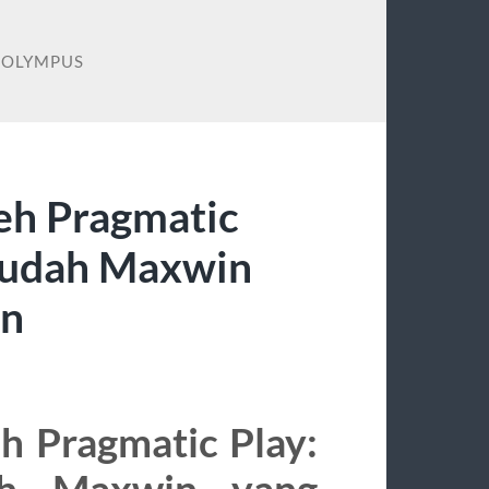
F OLYMPUS
eh Pragmatic
Mudah Maxwin
an
h Pragmatic Play:
ah Maxwin yang