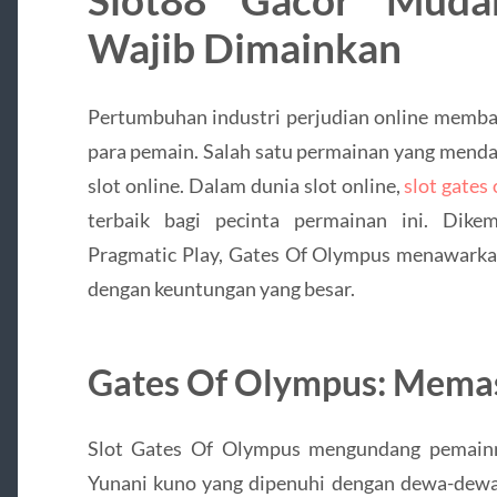
Wajib Dimainkan
Pertumbuhan industri perjudian online memba
para pemain. Salah satu permainan yang menda
slot online. Dalam dunia slot online,
slot gates
terbaik bagi pecinta permainan ini. Dike
Pragmatic Play, Gates Of Olympus menawark
dengan keuntungan yang besar.
Gates Of Olympus: Mema
Slot Gates Of Olympus mengundang pemainn
Yunani kuno yang dipenuhi dengan dewa-dewa