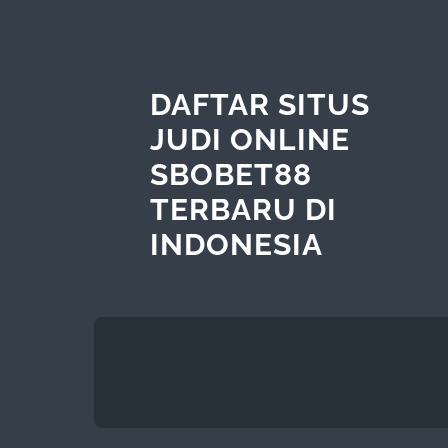
DAFTAR SITUS
JUDI ONLINE
SBOBET88
TERBARU DI
INDONESIA