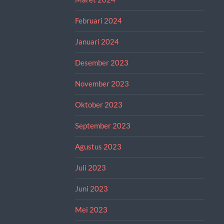
Februari 2024
Januari 2024
Desember 2023
November 2023
Oktober 2023
September 2023
Agustus 2023
Juli 2023
Juni 2023
Mei 2023