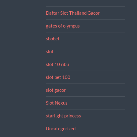
Daftar Slot Thailand Gacor
gates of olympus
sbobet
slot
slot 10 ribu
slot bet 100
slot gacor
Slot Nexus
starlight princess
Uncategorized