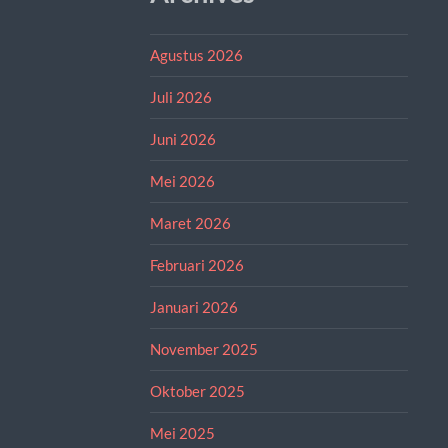
Agustus 2026
Juli 2026
Juni 2026
Mei 2026
Maret 2026
Februari 2026
Januari 2026
November 2025
Oktober 2025
Mei 2025