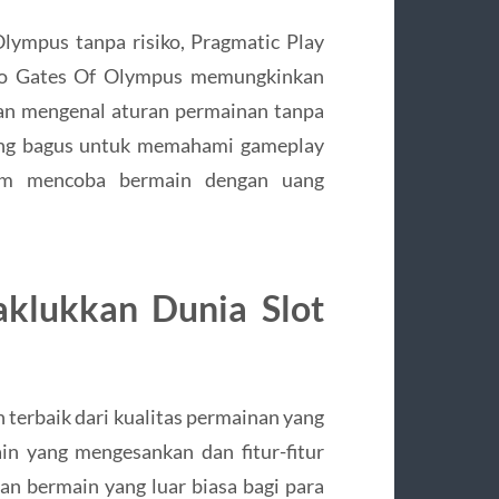
ympus tanpa risiko, Pragmatic Play
mo Gates Of Olympus memungkinkan
dan mengenal aturan permainan tanpa
yang bagus untuk memahami gameplay
elum mencoba bermain dengan uang
klukkan Dunia Slot
terbaik dari kualitas permainan yang
in yang mengesankan dan fitur-fitur
n bermain yang luar biasa bagi para