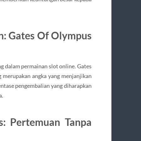
: Gates Of Olympus
ng dalam permainan slot online. Gates
g merupakan angka yang menjanjikan
entase pengembalian yang diharapkan
a.
: Pertemuan Tanpa