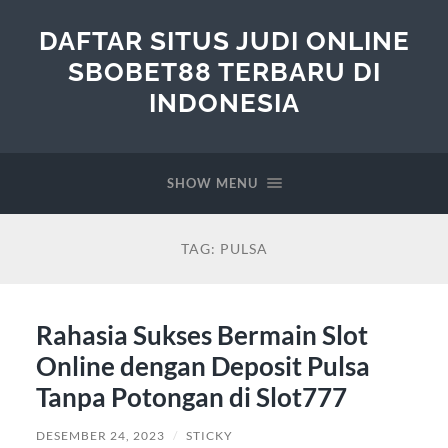
DAFTAR SITUS JUDI ONLINE
SBOBET88 TERBARU DI
INDONESIA
SHOW MENU
TAG:
PULSA
Rahasia Sukses Bermain Slot
Online dengan Deposit Pulsa
Tanpa Potongan di Slot777
DESEMBER 24, 2023
/
STICKY