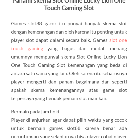
Pahami skema Slot Online Lucky Lion One
Touch Gaming Slot
Games slot88 gacor itu punyai banyak skema slot
dengan kemenangan dan oleh karena itu penting untuk
player slot dapat dalami secara baik. Games
slot one
touch gaming
yang bagus dan mudah menang
umumnya mempunyai skema Slot Online Lucky Lion
One Touch Gaming Slot kemenangan yang beda di
antara satu sama yang lain. Oleh karena itu seharusnya
player mengerti dan paham bagaimana dan seperti
apakah skema kemenangannya atas game slot
terpercaya yang hendak pemain slot mainkan.
Bermain pada jam hoki
Player di anjurkan agar dapat pilih waktu yang cocok
untuk bermain games slot88 karena benar ada
peruntungan yang selanjutnya bisa player cobai player