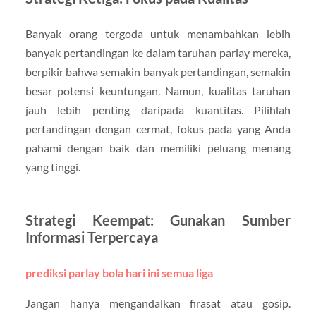
Banyak orang tergoda untuk menambahkan lebih
banyak pertandingan ke dalam taruhan parlay mereka,
berpikir bahwa semakin banyak pertandingan, semakin
besar potensi keuntungan. Namun, kualitas taruhan
jauh lebih penting daripada kuantitas. Pilihlah
pertandingan dengan cermat, fokus pada yang Anda
pahami dengan baik dan memiliki peluang menang
yang tinggi.
Strategi Keempat: Gunakan Sumber
Informasi Terpercaya
prediksi parlay bola hari ini semua liga
Jangan hanya mengandalkan firasat atau gosip.