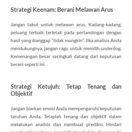
Strategi Keenam: Berani Melawan Arus
Jangan takut untuk melawan arus. Kadang-kadang,
peluang terbaik terletak pada pertandingan dengan
hasil yang dianggap “tidak mungkin”. Jika analisis Anda
mendukungnya, jangan ragu untuk memilih underdog.
Kemenangan besar seringkali datang dari keputusan
berani seperti ini.
Strategi Ketujuh: Tetap Tenang dan
Objektif
Jangan biarkan emosi Anda mempengaruhi keputusan
taruhan Anda. Tetaplah tenang dan objektif dalam
melakukan analisis dan membuat prediksi. Hindari