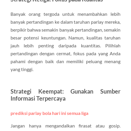
Banyak orang tergoda untuk menambahkan lebih
banyak pertandingan ke dalam taruhan parlay mereka,
berpikir bahwa semakin banyak pertandingan, semakin
besar potensi keuntungan. Namun, kualitas taruhan
jauh lebih penting daripada kuantitas. Pilihlah
pertandingan dengan cermat, fokus pada yang Anda
pahami dengan baik dan memiliki peluang menang
yang tinggi.
Strategi Keempat: Gunakan Sumber
Informasi Terpercaya
prediksi parlay bola hari ini semua liga
Jangan hanya mengandalkan firasat atau gosip.