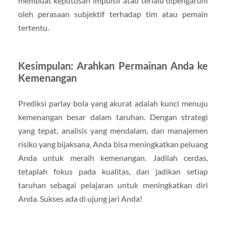
membuat keputusan impulsif atau terlalu dipengaruhi
oleh perasaan subjektif terhadap tim atau pemain
tertentu.
Kesimpulan: Arahkan Permainan Anda ke
Kemenangan
Prediksi parlay bola yang akurat adalah kunci menuju
kemenangan besar dalam taruhan. Dengan strategi
yang tepat, analisis yang mendalam, dan manajemen
risiko yang bijaksana, Anda bisa meningkatkan peluang
Anda untuk meraih kemenangan. Jadilah cerdas,
tetaplah fokus pada kualitas, dan jadikan setiap
taruhan sebagai pelajaran untuk meningkatkan diri
Anda. Sukses ada di ujung jari Anda!