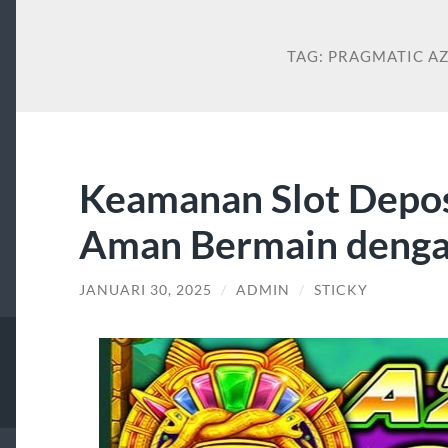
TAG:
PRAGMATIC A
Keamanan Slot Depos
Aman Bermain dengan
JANUARI 30, 2025
/
ADMIN
/
STICKY