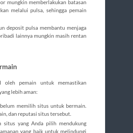
tor mungkin memberlakukan batasan
kan melalui pulsa, sehingga pemain
un deposit pulsa membantu menjaga
pribadi lainnya mungkin masih rentan
rmain
l oleh pemain untuk memastikan
yang lebih aman:
sebelum memilih situs untuk bermain.
ain, dan reputasi situs tersebut.
an situs yang Anda pilih mendukung
gamanan yang baik untuk melindungi