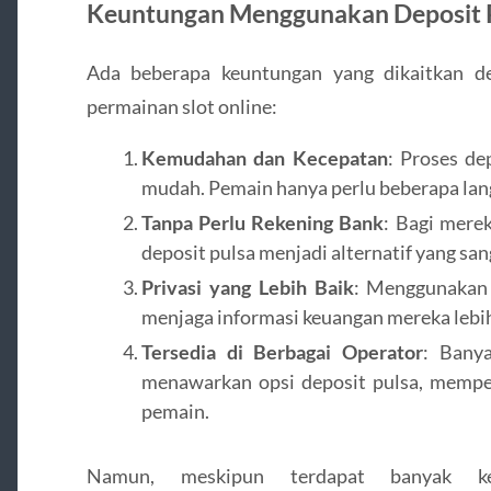
Keuntungan Menggunakan Deposit 
Ada beberapa keuntungan yang dikaitkan d
permainan slot online:
Kemudahan dan Kecepatan
: Proses de
mudah. Pemain hanya perlu beberapa lan
Tanpa Perlu Rekening Bank
: Bagi merek
deposit pulsa menjadi alternatif yang sa
Privasi yang Lebih Baik
: Menggunakan
menjaga informasi keuangan mereka lebih
Tersedia di Berbagai Operator
: Banya
menawarkan opsi deposit pulsa, memperl
pemain.
Namun, meskipun terdapat banyak ke