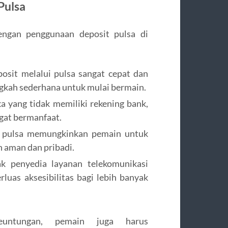
Pulsa
engan penggunaan deposit pulsa di
posit melalui pulsa sangat cepat dan
gkah sederhana untuk mulai bermain.
a yang tidak memiliki rekening bank,
ngat bermanfaat.
 pulsa memungkinkan pemain untuk
 aman dan pribadi.
k penyedia layanan telekomunikasi
uas aksesibilitas bagi lebih banyak
untungan, pemain juga harus