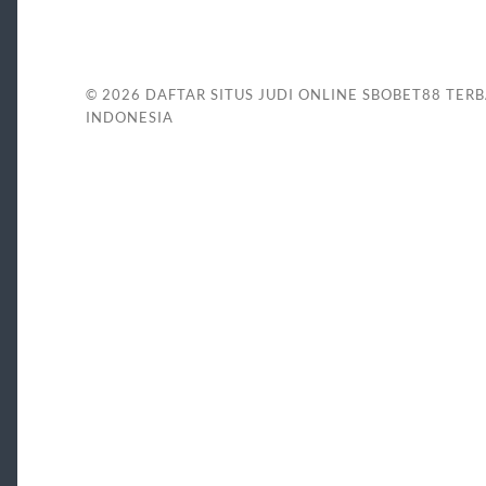
© 2026
DAFTAR SITUS JUDI ONLINE SBOBET88 TERB
INDONESIA