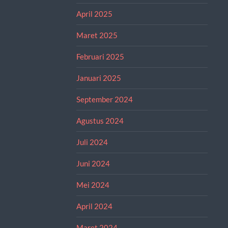
April 2025
Maret 2025
Februari 2025
Januari 2025
September 2024
Agustus 2024
Juli 2024
Juni 2024
Mei 2024
April 2024
Maret 2024