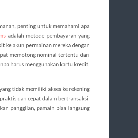
amanan, penting untuk memahami apa
ems
adalah metode pembayaran yang
it ke akun permainan mereka dengan
apat memotong nominal tertentu dari
anpa harus menggunakan kartu kredit,
yang tidak memiliki akses ke rekening
praktis dan cepat dalam bertransaksi.
an panggilan, pemain bisa langsung