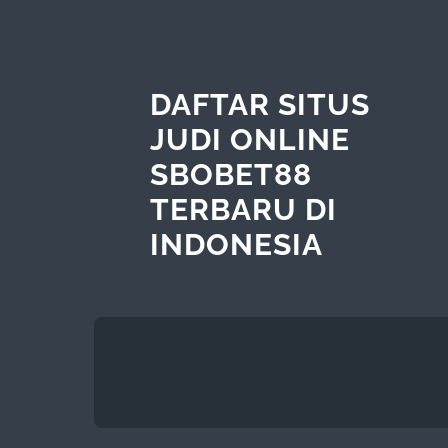
DAFTAR SITUS
JUDI ONLINE
SBOBET88
TERBARU DI
INDONESIA