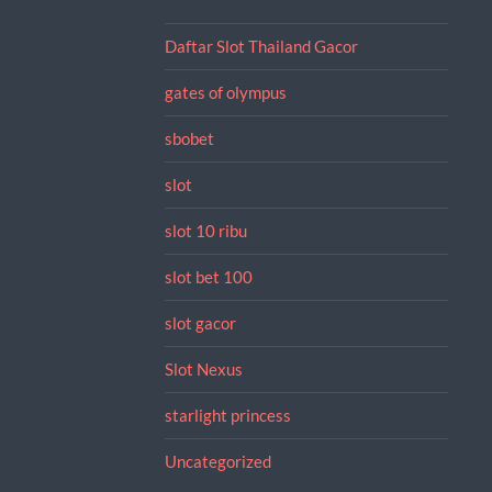
Daftar Slot Thailand Gacor
gates of olympus
sbobet
slot
slot 10 ribu
slot bet 100
slot gacor
Slot Nexus
starlight princess
Uncategorized