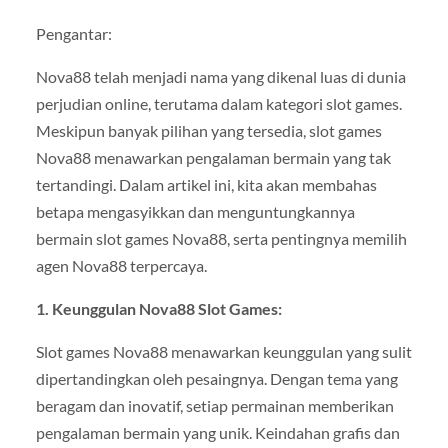
Pengantar:
Nova88 telah menjadi nama yang dikenal luas di dunia
perjudian online, terutama dalam kategori slot games.
Meskipun banyak pilihan yang tersedia, slot games
Nova88 menawarkan pengalaman bermain yang tak
tertandingi. Dalam artikel ini, kita akan membahas
betapa mengasyikkan dan menguntungkannya
bermain slot games Nova88, serta pentingnya memilih
agen Nova88 terpercaya.
1. Keunggulan Nova88 Slot Games:
Slot games Nova88 menawarkan keunggulan yang sulit
dipertandingkan oleh pesaingnya. Dengan tema yang
beragam dan inovatif, setiap permainan memberikan
pengalaman bermain yang unik. Keindahan grafis dan