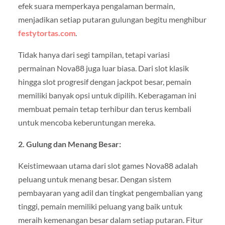
efek suara memperkaya pengalaman bermain,
menjadikan setiap putaran gulungan begitu menghibur
festytortas.com
.
Tidak hanya dari segi tampilan, tetapi variasi
permainan Nova88 juga luar biasa. Dari slot klasik
hingga slot progresif dengan jackpot besar, pemain
memiliki banyak opsi untuk dipilih. Keberagaman ini
membuat pemain tetap terhibur dan terus kembali
untuk mencoba keberuntungan mereka.
2. Gulung dan Menang Besar:
Keistimewaan utama dari slot games Nova88 adalah
peluang untuk menang besar. Dengan sistem
pembayaran yang adil dan tingkat pengembalian yang
tinggi, pemain memiliki peluang yang baik untuk
meraih kemenangan besar dalam setiap putaran. Fitur