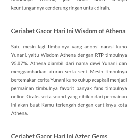
keuntungannya cenderung ringan untuk diraih.
Ceriabet Gacor Hari Ini Wisdom of Athena
Satu mesin lagi timbulnya yang adopsi narasi kuno
Yunani, yaitu Wisdom Athena dengan RTP timbulnya
95.87%. Athena diambil dari nama dewi Yunani dan
menggambarkan aturan serta seni. Mesin timbulnya
bertemakan cerita Yunani kuno cukup acapkali menjadi
permainan timbulnya favorit banyak fans timbulnya
online. Grafis serta sound yang dibikin dari permainan
ini akan buat Kamu terlengah dengan cantiknya kota
Athena.
Ceriabet Gacor Hari Ini Aztec Gems