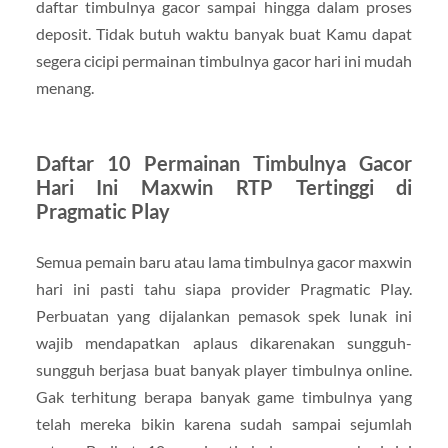
daftar timbulnya gacor sampai hingga dalam proses
deposit. Tidak butuh waktu banyak buat Kamu dapat
segera cicipi permainan timbulnya gacor hari ini mudah
menang.
Daftar 10 Permainan Timbulnya Gacor
Hari Ini Maxwin RTP Tertinggi di
Pragmatic Play
Semua pemain baru atau lama timbulnya gacor maxwin
hari ini pasti tahu siapa provider Pragmatic Play.
Perbuatan yang dijalankan pemasok spek lunak ini
wajib mendapatkan aplaus dikarenakan sungguh-
sungguh berjasa buat banyak player timbulnya online.
Gak terhitung berapa banyak game timbulnya yang
telah mereka bikin karena sudah sampai sejumlah