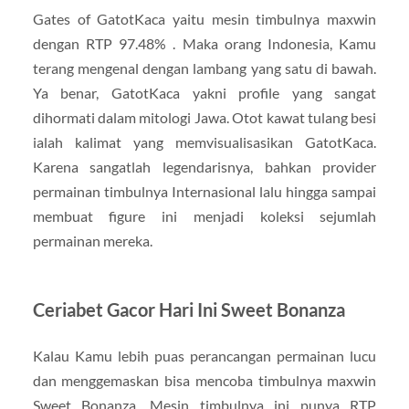
Gates of GatotKaca yaitu mesin timbulnya maxwin
dengan RTP 97.48% . Maka orang Indonesia, Kamu
terang mengenal dengan lambang yang satu di bawah.
Ya benar, GatotKaca yakni profile yang sangat
dihormati dalam mitologi Jawa. Otot kawat tulang besi
ialah kalimat yang memvisualisasikan GatotKaca.
Karena sangatlah legendarisnya, bahkan provider
permainan timbulnya Internasional lalu hingga sampai
membuat figure ini menjadi koleksi sejumlah
permainan mereka.
Ceriabet Gacor Hari Ini Sweet Bonanza
Kalau Kamu lebih puas perancangan permainan lucu
dan menggemaskan bisa mencoba timbulnya maxwin
Sweet Bonanza. Mesin timbulnya ini punya RTP