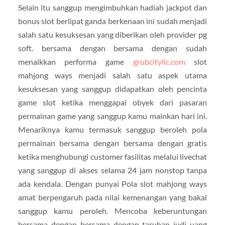
Selain itu sanggup mengimbuhkan hadiah jackpot dan
bonus slot berlipat ganda berkenaan ini sudah menjadi
salah satu kesuksesan yang diberikan oleh provider pg
soft. bersama dengan bersama dengan sudah
menaikkan performa game
grubcityllc.com
slot
mahjong ways menjadi salah satu aspek utama
kesuksesan yang sanggup didapatkan oleh pencinta
game slot ketika menggapai obyek dari pasaran
permainan game yang sanggup kamu mainkan hari ini.
Menariknya kamu termasuk sanggup beroleh pola
permainan bersama dengan bersama dengan gratis
ketika menghubungi customer fasilitas melalui livechat
yang sanggup di akses selama 24 jam nonstop tanpa
ada kendala. Dengan punyai Pola slot mahjong ways
amat berpengaruh pada nilai kemenangan yang bakal
sanggup kamu peroleh. Mencoba keberuntungan
bersama dengan bersama dengan taruhan judi uang