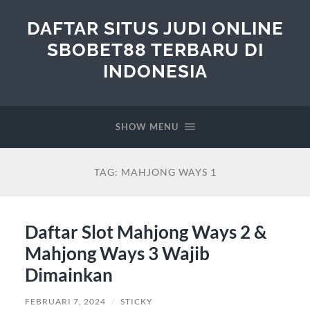
DAFTAR SITUS JUDI ONLINE
SBOBET88 TERBARU DI
INDONESIA
SHOW MENU
TAG:
MAHJONG WAYS 1
Daftar Slot Mahjong Ways 2 &
Mahjong Ways 3 Wajib
Dimainkan
FEBRUARI 7, 2024
/
STICKY