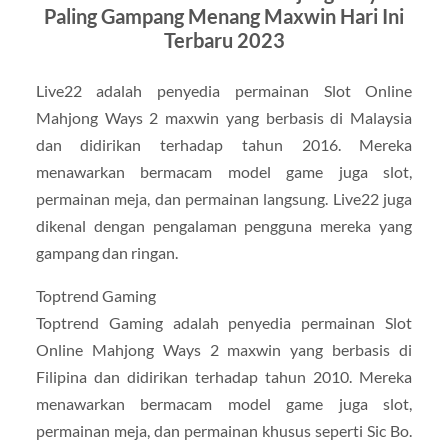
Paling Gampang Menang Maxwin Hari Ini
Terbaru 2023
Live22 adalah penyedia permainan Slot Online
Mahjong Ways 2 maxwin yang berbasis di Malaysia
dan didirikan terhadap tahun 2016. Mereka
menawarkan bermacam model game juga slot,
permainan meja, dan permainan langsung. Live22 juga
dikenal dengan pengalaman pengguna mereka yang
gampang dan ringan.
Toptrend Gaming
Toptrend Gaming adalah penyedia permainan Slot
Online Mahjong Ways 2 maxwin yang berbasis di
Filipina dan didirikan terhadap tahun 2010. Mereka
menawarkan bermacam model game juga slot,
permainan meja, dan permainan khusus seperti Sic Bo.