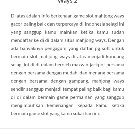
Ways 2
Di atas adalah Info berkenaan game slot mahjong ways
gacor paling baik dan terpercaya di Indonesia selagi ini
yang sanggup kamu mainkan ketika kamu sudah
mendaftar ke di di dalam situs mahjong ways. Dengan
ada banyaknya pengagum yang daftar pg soft untuk
bermain slot mahjong ways di atas menjadi kondang
selagi ini di di dalam beroleh maxwin jackpot bersama
dengan bersama dengan mudah, dan menang bersama
dengan bersama dengan gampang. mahjong ways
sendiir sanggup menjadi tempat paling baik bagi kamu
di di dalam bermain game permainan yang sanggup
mengimbuhkan kemenangan kepada kamu ketika
bermain game slot yang kamu sukai hari ini.