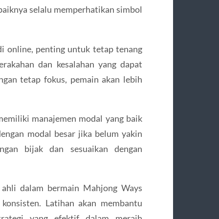
baiknya selalu memperhatikan simbol
i online, penting untuk tetap tenang
serakahan dan kesalahan yang dapat
gan tetap fokus, pemain akan lebih
 memiliki manajemen modal yang baik
dengan modal besar jika belum yakin
ngan bijak dan sesuaikan dengan
di ahli dalam bermain Mahjong Ways
a konsisten. Latihan akan membantu
ategi yang efektif dalam meraih