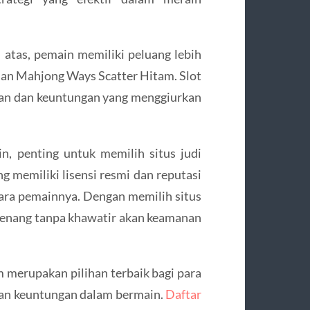
 atas, pemain memiliki peluang lebih
an Mahjong Ways Scatter Hitam. Slot
an dan keuntungan yang menggiurkan
, penting untuk memilih situs judi
ng memiliki lisensi resmi dan reputasi
ara pemainnya. Dengan memilih situs
 tenang tanpa khawatir akan keamanan
merupakan pilihan terbaik bagi para
dan keuntungan dalam bermain.
Daftar