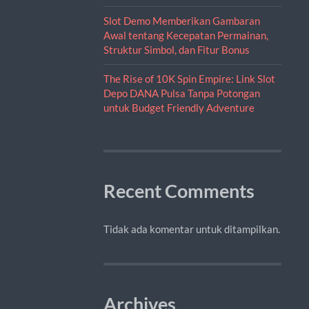
Slot Demo Memberikan Gambaran
Awal tentang Kecepatan Permainan,
Struktur Simbol, dan Fitur Bonus
The Rise of 10K Spin Empire: Link Slot
Depo DANA Pulsa Tanpa Potongan
untuk Budget Friendly Adventure
Recent Comments
Tidak ada komentar untuk ditampilkan.
Archives