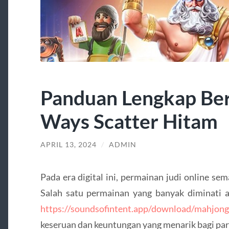
Panduan Lengkap Be
Ways Scatter Hitam
APRIL 13, 2024
/
ADMIN
Pada era digital ini, permainan judi online se
Salah satu permainan yang banyak diminati
https://soundsofintent.app/download/mahjong-
keseruan dan keuntungan yang menarik bagi pa