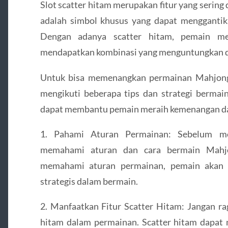
Slot scatter hitam merupakan fitur yang sering 
adalah simbol khusus yang dapat menggantik
Dengan adanya scatter hitam, pemain mem
mendapatkan kombinasi yang menguntungkan 
Untuk bisa memenangkan permainan Mahjong
mengikuti beberapa tips dan strategi bermain
dapat membantu pemain meraih kemenangan da
1. Pahami Aturan Permainan: Sebelum me
memahami aturan dan cara bermain Mahj
memahami aturan permainan, pemain akan 
strategis dalam bermain.
2. Manfaatkan Fitur Scatter Hitam: Jangan ra
hitam dalam permainan. Scatter hitam dapat