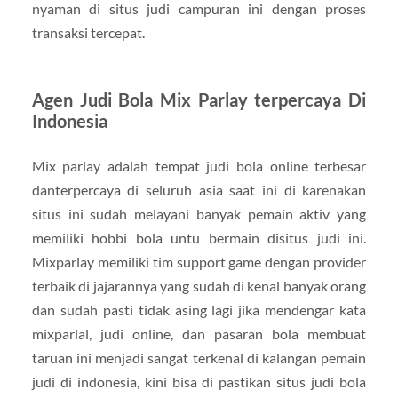
nyaman di situs judi campuran ini dengan proses
transaksi tercepat.
Agen Judi Bola Mix Parlay terpercaya Di
Indonesia
Mix parlay adalah tempat judi bola online terbesar
danterpercaya di seluruh asia saat ini di karenakan
situs ini sudah melayani banyak pemain aktiv yang
memiliki hobbi bola untu bermain disitus judi ini.
Mixparlay memiliki tim support game dengan provider
terbaik di jajarannya yang sudah di kenal banyak orang
dan sudah pasti tidak asing lagi jika mendengar kata
mixparlal, judi online, dan pasaran bola membuat
taruan ini menjadi sangat terkenal di kalangan pemain
judi di indonesia, kini bisa di pastikan situs judi bola