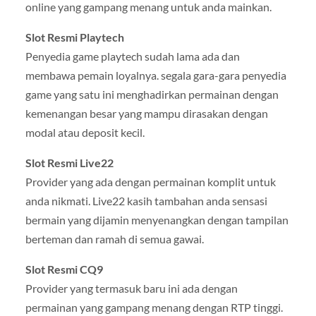
online yang gampang menang untuk anda mainkan.
Slot Resmi Playtech
Penyedia game playtech sudah lama ada dan
membawa pemain loyalnya. segala gara-gara penyedia
game yang satu ini menghadirkan permainan dengan
kemenangan besar yang mampu dirasakan dengan
modal atau deposit kecil.
Slot Resmi Live22
Provider yang ada dengan permainan komplit untuk
anda nikmati. Live22 kasih tambahan anda sensasi
bermain yang dijamin menyenangkan dengan tampilan
berteman dan ramah di semua gawai.
Slot Resmi CQ9
Provider yang termasuk baru ini ada dengan
permainan yang gampang menang dengan RTP tinggi.