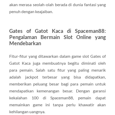
akan merasa seolah-olah berada di dunia fantasi yang
penuh dengan keajaiban.
Gates of Gatot Kaca di Spaceman88:
Pengalaman Bermain Slot Online yang
Mendebarkan
Fitur-fitur yang ditawarkan dalam game slot Gates of
Gatot Kaca juga membuatnya begitu diminati oleh
para pemain. Salah satu fitur yang paling menarik
adalah jackpot terbesar yang bisa didapatkan,
memberikan peluang besar bagi para pemain untuk
mendapatkan kemenangan besar. Dengan garansi
kekalahan 100 di Spaceman88, pemain dapat
memainkan game ini tanpa perlu khawatir akan
kehilangan uangnya.