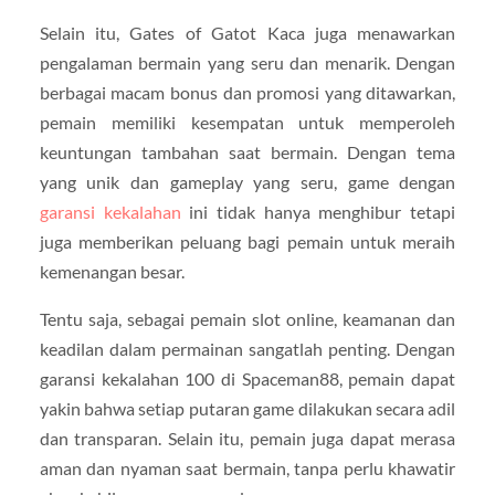
Selain itu, Gates of Gatot Kaca juga menawarkan
pengalaman bermain yang seru dan menarik. Dengan
berbagai macam bonus dan promosi yang ditawarkan,
pemain memiliki kesempatan untuk memperoleh
keuntungan tambahan saat bermain. Dengan tema
yang unik dan gameplay yang seru, game dengan
garansi kekalahan
ini tidak hanya menghibur tetapi
juga memberikan peluang bagi pemain untuk meraih
kemenangan besar.
Tentu saja, sebagai pemain slot online, keamanan dan
keadilan dalam permainan sangatlah penting. Dengan
garansi kekalahan 100 di Spaceman88, pemain dapat
yakin bahwa setiap putaran game dilakukan secara adil
dan transparan. Selain itu, pemain juga dapat merasa
aman dan nyaman saat bermain, tanpa perlu khawatir