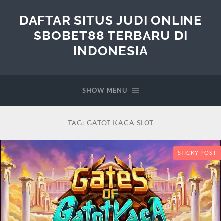
DAFTAR SITUS JUDI ONLINE
SBOBET88 TERBARU DI
INDONESIA
SHOW MENU
TAG:
GATOT KACA SLOT
STICKY POST