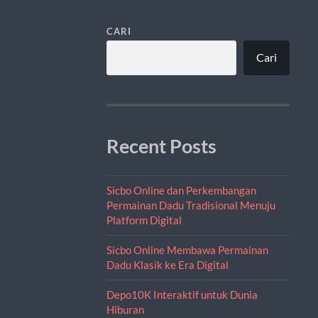
CARI
Cari
Recent Posts
Sicbo Online dan Perkembangan
Permainan Dadu Tradisional Menuju
Platform Digital
Sicbo Online Membawa Permainan
Dadu Klasik ke Era Digital
Depo10K Interaktif untuk Dunia
Hiburan