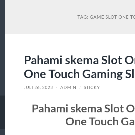
TAG:
GAME SLOT ONE 
Pahami skema Slot O
One Touch Gaming Sl
JULI 26, 2023
/
ADMIN
/
STICKY
Pahami skema Slot O
One Touch Ga