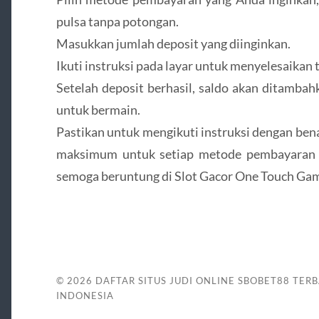
pulsa tanpa potongan.
Masukkan jumlah deposit yang diinginkan.
Ikuti instruksi pada layar untuk menyelesaikan 
Setelah deposit berhasil, saldo akan ditamba
untuk bermain.
Pastikan untuk mengikuti instruksi dengan be
maksimum untuk setiap metode pembayaran y
semoga beruntung di Slot Gacor One Touch Ga
© 2026
DAFTAR SITUS JUDI ONLINE SBOBET88 TERB
INDONESIA