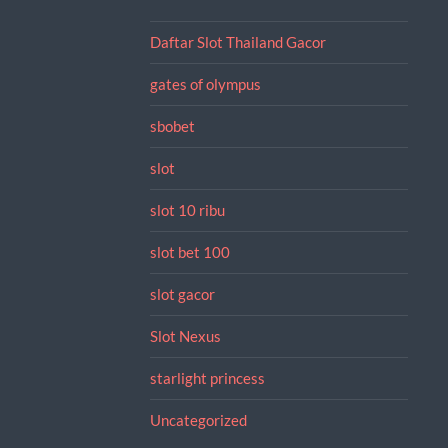
Daftar Slot Thailand Gacor
gates of olympus
sbobet
slot
slot 10 ribu
slot bet 100
slot gacor
Slot Nexus
starlight princess
Uncategorized