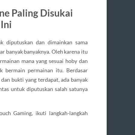
ne Paling Disukai
Ini
ak diputuskan dan dimainkan sama
ar banyak banyaknya. Oleh karena itu
permainan mana yang sesuai hoby dan
k bermain permainan itu. Berdasar
dan bukti yang terdapat, ada banyak
ntas untuk diputuskan salah satunya
ouch Gaming, ikuti langkah-langkah