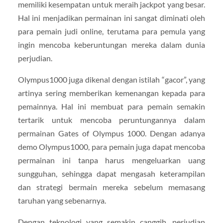
memiliki kesempatan untuk meraih jackpot yang besar.
Hal ini menjadikan permainan ini sangat diminati oleh
para pemain judi online, terutama para pemula yang
ingin mencoba keberuntungan mereka dalam dunia
perjudian.
Olympus1000 juga dikenal dengan istilah “gacor”, yang
artinya sering memberikan kemenangan kepada para
pemainnya. Hal ini membuat para pemain semakin
tertarik untuk mencoba peruntungannya dalam
permainan Gates of Olympus 1000. Dengan adanya
demo Olympus1000, para pemain juga dapat mencoba
permainan ini tanpa harus mengeluarkan uang
sungguhan, sehingga dapat mengasah keterampilan
dan strategi bermain mereka sebelum memasang
taruhan yang sebenarnya.
Dengan teknologi yang semakin canggih, perjudian