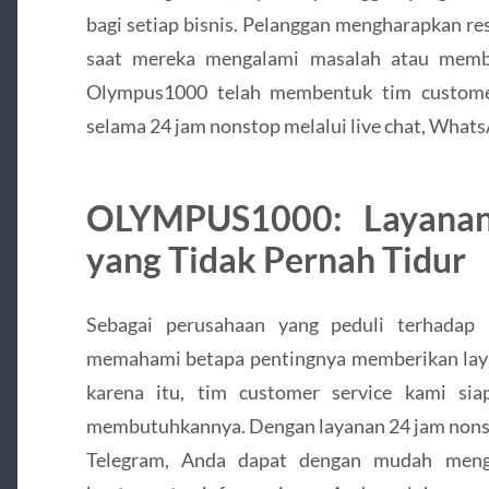
bagi setiap bisnis. Pelanggan mengharapkan re
saat mereka mengalami masalah atau membu
Olympus1000 telah membentuk tim customer
selama 24 jam nonstop melalui live chat, Whats
OLYMPUS1000: Layanan
yang Tidak Pernah Tidur
Sebagai perusahaan yang peduli terhadap
memahami betapa pentingnya memberikan layan
karena itu, tim customer service kami s
membutuhkannya. Dengan layanan 24 jam nonsto
Telegram, Anda dapat dengan mudah meng