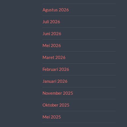
Agustus 2026
Juli 2026
Juni 2026
Mei 2026
Maret 2026
Februari 2026
Januari 2026
November 2025
Oktober 2025
Mei 2025