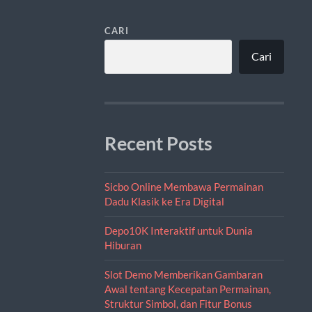
CARI
Cari
Recent Posts
Sicbo Online Membawa Permainan
Dadu Klasik ke Era Digital
Depo10K Interaktif untuk Dunia
Hiburan
Slot Demo Memberikan Gambaran
Awal tentang Kecepatan Permainan,
Struktur Simbol, dan Fitur Bonus