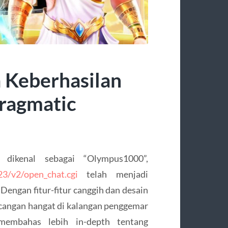
 Keberhasilan
ragmatic
dikenal sebagai “Olympus1000”,
23/v2/open_chat.cgi
telah menjadi
 Dengan fitur-fitur canggih dan desain
incangan hangat di kalangan penggemar
 membahas lebih in-depth tentang