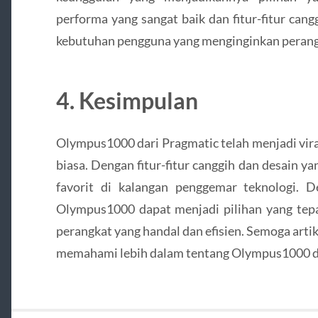
performa yang sangat baik dan fitur-fitur c
kebutuhan pengguna yang menginginkan perangk
4. Kesimpulan
Olympus1000 dari Pragmatic telah menjadi vira
biasa. Dengan fitur-fitur canggih dan desain ya
favorit di kalangan penggemar teknologi. D
Olympus1000 dapat menjadi pilihan yang tep
perangkat yang handal dan efisien. Semoga arti
memahami lebih dalam tentang Olympus1000 da