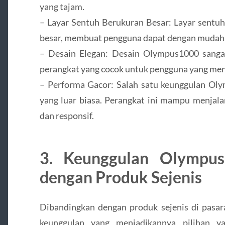
yang tajam.
– Layar Sentuh Berukuran Besar: Layar sentu
besar, membuat pengguna dapat dengan mudah 
– Desain Elegan: Desain Olympus1000 sangat
perangkat yang cocok untuk pengguna yang me
– Performa Gacor: Salah satu keunggulan Ol
yang luar biasa. Perangkat ini mampu menjala
dan responsif.
3. Keunggulan Olympus
dengan Produk Sejenis
Dibandingkan dengan produk sejenis di pasa
keunggulan yang menjadikannya pilihan y