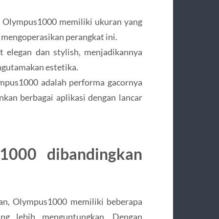
h Olympus1000 memiliki ukuran yang
mengoperasikan perangkat ini.
 elegan dan stylish, menjadikannya
ngutamakan estetika.
ympus1000 adalah performa gacornya
nkan berbagai aplikasi dengan lancar
1000 dibandingkan
ran, Olympus1000 memiliki beberapa
ang lebih menguntungkan. Dengan