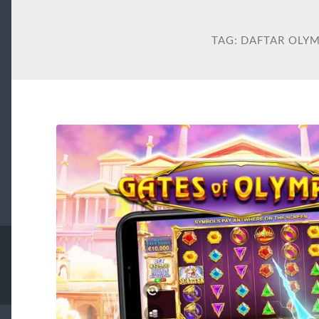
TAG:
DAFTAR OLY