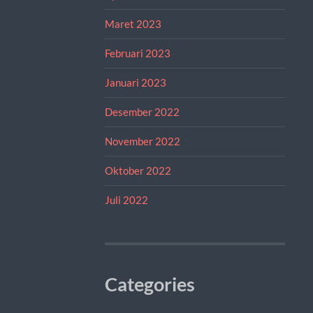
Maret 2023
Februari 2023
Januari 2023
Desember 2022
November 2022
Oktober 2022
Juli 2022
Categories