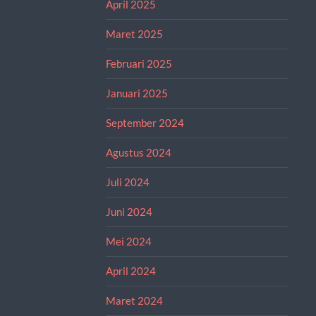
April 2025
Maret 2025
Februari 2025
Januari 2025
September 2024
Agustus 2024
Juli 2024
Juni 2024
Mei 2024
April 2024
Maret 2024