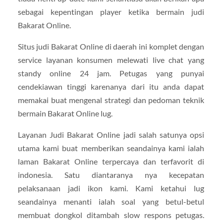
sebagai kepentingan player ketika bermain judi
Bakarat Online.
Situs judi Bakarat Online di daerah ini komplet dengan
service layanan konsumen melewati live chat yang
standy online 24 jam. Petugas yang punyai
cendekiawan tinggi karenanya dari itu anda dapat
memakai buat mengenal strategi dan pedoman teknik
bermain Bakarat Online lug.
Layanan Judi Bakarat Online jadi salah satunya opsi
utama kami buat memberikan seandainya kami ialah
laman Bakarat Online terpercaya dan terfavorit di
indonesia. Satu diantaranya nya kecepatan
pelaksanaan jadi ikon kami. Kami ketahui lug
seandainya menanti ialah soal yang betul-betul
membuat dongkol ditambah slow respons petugas.