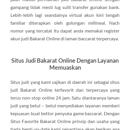
gampang tidak mesti lug sulit transfer gunakan bank.
Lebih-lebih lagi seandainya virtual akun kini tengah
familiar diterapkan oleh golongan millineal. Nach
nomor yang tercatat itu dapat anda memakai register
akun judi Bakarat Online di laman baccarat terpercaya.
Situs Judi Bakarat Online Dengan Layanan
Memuaskan
Situs judi yang kami sajikan di daerah ini sebagai situs
judi Bakarat Online terfavorit dan terpercaya yang
terus non-stop online 24 jam. Satu diantaranya laman
judi yang betul – betul menyediakan layanan memberi
kepuasan buat bettor penyuka game baccarat. Dengan
Situs Favorite Bakarat Online prinsip dan usaha yang
tiada henti up-date kami senantiasa akan berikan apa