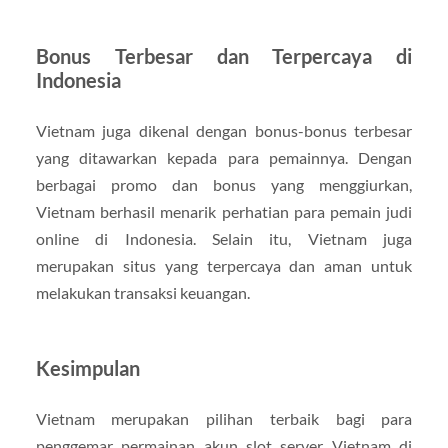
Bonus Terbesar dan Terpercaya di
Indonesia
Vietnam juga dikenal dengan bonus-bonus terbesar
yang ditawarkan kepada para pemainnya. Dengan
berbagai promo dan bonus yang menggiurkan,
Vietnam berhasil menarik perhatian para pemain judi
online di Indonesia. Selain itu, Vietnam juga
merupakan situs yang terpercaya dan aman untuk
melakukan transaksi keuangan.
Kesimpulan
Vietnam merupakan pilihan terbaik bagi para
penggemar permainan akun slot server Vietnam di