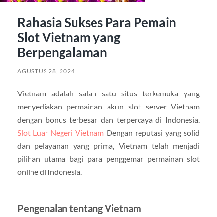
Rahasia Sukses Para Pemain
Slot Vietnam yang
Berpengalaman
AGUSTUS 28, 2024
Vietnam adalah salah satu situs terkemuka yang
menyediakan permainan akun slot server Vietnam
dengan bonus terbesar dan terpercaya di Indonesia.
Slot Luar Negeri Vietnam
Dengan reputasi yang solid
dan pelayanan yang prima, Vietnam telah menjadi
pilihan utama bagi para penggemar permainan slot
online di Indonesia.
Pengenalan tentang Vietnam